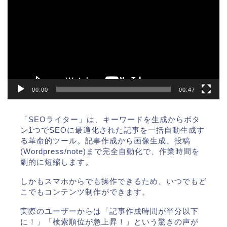
プ
レ
ー
ヤ
ー
00:00
00:47
「SEOライター」は、キーワードを生成からボタ
ン1つでSEOに最適化された記事を一括自動生成す
る革命的ツール。記事作成から画像生成、投稿
(Wordpress/note)まで完全自動化で、作業時間を
劇的に短縮します。
しかもスマホからでも操作できるため、いつでもど
こでもコンテンツ制作ができます。
実際のユーザーからは「記事作成時間が半分以下
に！」「検索順位が急上昇！」という驚きの声が