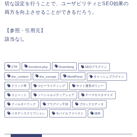
切な設定を行うことで、ユーザビリティとSEO効果の
両方を向上させることができるだろう。
【参照・引用元】
該当なし
CTR
functions.php
Gutenberg
SEOプラグイン
the_content
the_excerpt
WordPress
キャッシュプラグイン
クリック率
コピーライティング
サイト運営ポリシー
スニペット
ソーシャルメディアシェア
テーマカスタマイズ
フィルターフック
プラグイン干渉
ブロックエディタ
メタディスクリプション
モバイルファースト
抜粋