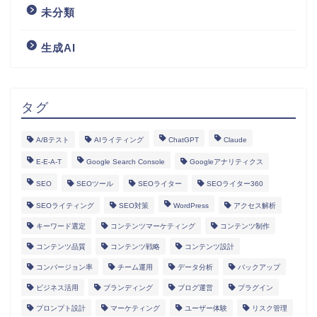
未分類
生成AI
タグ
A/Bテスト
AIライティング
ChatGPT
Claude
E-E-A-T
Google Search Console
Googleアナリティクス
SEO
SEOツール
SEOライター
SEOライター360
SEOライティング
SEO対策
WordPress
アクセス解析
キーワード選定
コンテンツマーケティング
コンテンツ制作
コンテンツ品質
コンテンツ戦略
コンテンツ設計
コンバージョン率
チーム運用
データ分析
バックアップ
ビジネス活用
ブランディング
ブログ運営
プラグイン
プロンプト設計
マーケティング
ユーザー体験
リスク管理