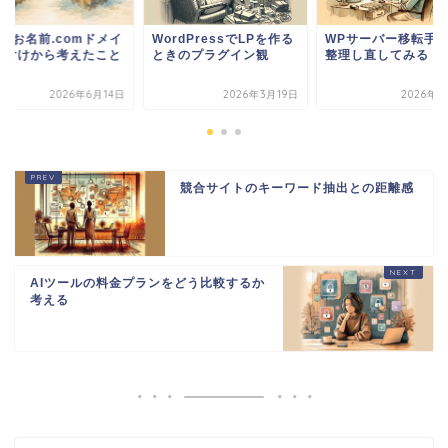
rdPressでLPを作る
WPサーバー移転手順を
WPとお名前.comド
きのプラグイン観
整理し直してみる
ン紐付けから考えた
2026年3月19日
2026年3月3日
2026年6
競合サイトのキーワード抽出との距離感
AIツールの料金プランをどう比較するか
考える