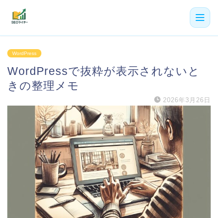
機能
WordPress
WordPressで抜粋が表示されないと
利用者の声
きの整理メモ
プラン
2026年3月26日
よくある質問
導入事例
お役立ち記事