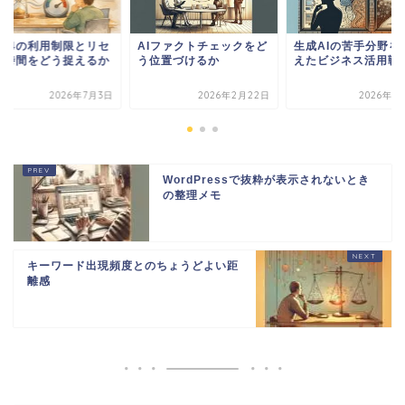
Iファクトチェックをど
生成AIの苦手分野を踏ま
GPT-4の利用制限と
位置づけるか
えたビジネス活用戦略
ット時間をどう捉え
2026年2月22日
2026年1月10日
2026年7
WordPressで抜粋が表示されないとき
の整理メモ
キーワード出現頻度とのちょうどよい距
離感