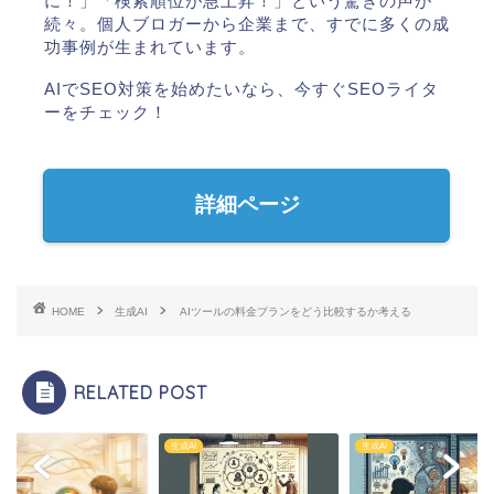
に！」「検索順位が急上昇！」という驚きの声が
続々。個人ブロガーから企業まで、すでに多くの成
功事例が生まれています。
AIでSEO対策を始めたいなら、今すぐSEOライタ
ーをチェック！
詳細ページ
HOME
生成AI
AIツールの料金プランをどう比較するか考える
RELATED POST
I
生成AI
生成AI