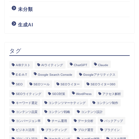
未分類
生成AI
タグ
A/Bテスト
AIライティング
ChatGPT
Claude
E-E-A-T
Google Search Console
Googleアナリティクス
SEO
SEOツール
SEOライター
SEOライター360
SEOライティング
SEO対策
WordPress
アクセス解析
キーワード選定
コンテンツマーケティング
コンテンツ制作
コンテンツ品質
コンテンツ戦略
コンテンツ設計
コンバージョン率
チーム運用
データ分析
バックアップ
ビジネス活用
ブランディング
ブログ運営
プラグイン
プロンプト設計
マーケティング
ユーザー体験
リスク管理