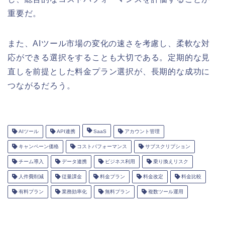
重要だ。
また、AIツール市場の変化の速さを考慮し、柔軟な対
応ができる選択をすることも大切である。定期的な見
直しを前提とした料金プラン選択が、長期的な成功に
つながるだろう。
AIツール
API連携
SaaS
アカウント管理
キャンペーン価格
コストパフォーマンス
サブスクリプション
チーム導入
データ連携
ビジネス利用
乗り換えリスク
人件費削減
従量課金
料金プラン
料金改定
料金比較
有料プラン
業務効率化
無料プラン
複数ツール運用