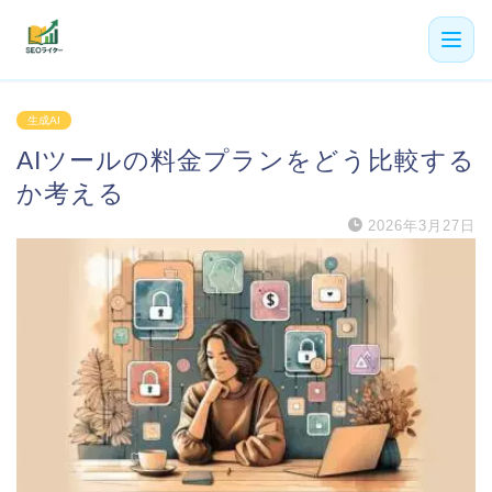
機能
生成AI
AIツールの料金プランをどう比較する
利用者の声
か考える
プラン
2026年3月27日
よくある質問
導入事例
お役立ち記事