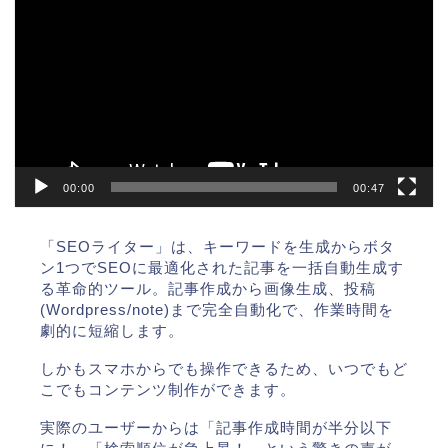
画
プ
レ
ー
ヤ
ー
00:00
00:47
「SEOライター」は、キーワードを生成からボタ
ン1つでSEOに最適化された記事を一括自動生成す
る革命的ツール。記事作成から画像生成、投稿
(Wordpress/note)まで完全自動化で、作業時間を
劇的に短縮します。
しかもスマホからでも操作できるため、いつでもど
こでもコンテンツ制作ができます。
実際のユーザーからは「記事作成時間が半分以下