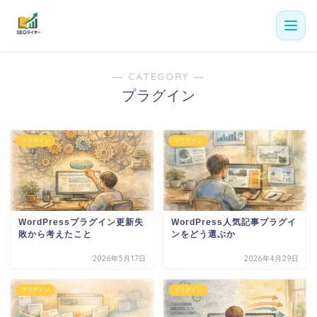
― CATEGORY ―
機能
プラグイン
利用者の声
プラン
プラグイン
プラグイン
よくある質問
導入事例
WordPressプラグイン更新失
WordPress人気記事プラグイ
お役立ち記事
敗から考えたこと
ンをどう選ぶか
2026年5月17日
2026年4月29日
プラグイン
プラグイン