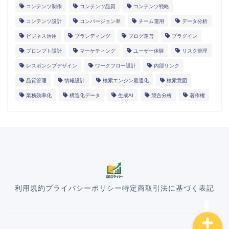
コンテンツ制作
コンテンツ品質
コンテンツ戦略
コンテンツ設計
コンバージョン率
チーム運用
データ分析
ビジネス活用
ブランディング
ブログ運営
プラグイン
プロンプト設計
マーケティング
ユーザー体験
リスク管理
レスポンシブデザイン
ワークフロー設計
内部リンク
HOME
品質管理
情報設計
検索エンジン最適化
検索意図
業務効率化
構造化データ
生成AI
競合分析
著作権
ランディングページ
マニュアル
導入事例
利用規約
プライバシーポリシー
特定商取引法に基づく表記