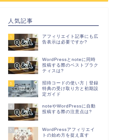
人気記事
アフィリエイト記事にも広
1
告表示は必要ですか?
WordPressとnoteに同時
2
投稿する際のベストプラク
ティスは?
招待コードの使い方｜登録
3
特典の受け取り方と初期設
定ガイド
noteやWordPressに自動
4
投稿する際の注意点は?
WordPressアフィリエイ
5
トの始め方を捉え直す