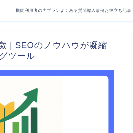
機能
利用者の声
プラン
よくある質問
導入事例
お役立ち記事
徴｜SEOのノウハウが凝縮
ングツール