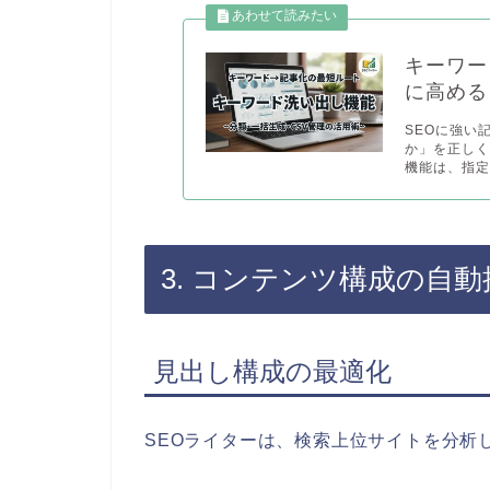
キーワー
に高める
SEOに強い
か」を正し
機能は、指定.
3. コンテンツ構成の自動
見出し構成の最適化
SEOライターは、検索上位サイトを分析