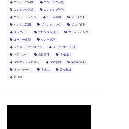
コンテンツ制作
コンテンツ品質
コンテンツ戦略
コンテンツ設計
コンバージョン率
チーム運用
データ分析
ビジネス活用
ブランディング
ブログ運営
プラグイン
プロンプト設計
マーケティング
ユーザー体験
リスク管理
レスポンシブデザイン
ワークフロー設計
内部リンク
品質管理
情報設計
検索エンジン最適化
検索意図
業務効率化
構造化データ
生成AI
競合分析
著作権
動
画
プ
レ