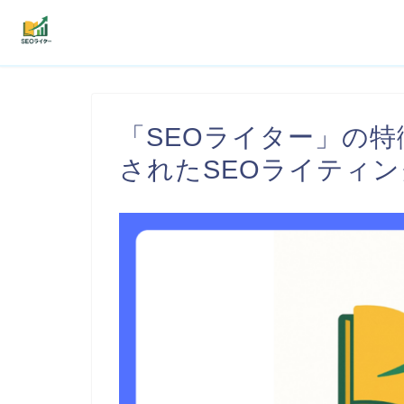
機能
「SEOライター」の特
利用者の声
されたSEOライティ
プラン
よくある質問
導入事例
お役立ち記事