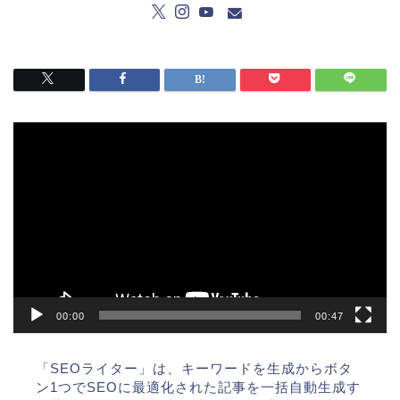
動
画
プ
レ
ー
ヤ
ー
00:00
00:47
「SEOライター」は、キーワードを生成からボタ
ン1つでSEOに最適化された記事を一括自動生成す