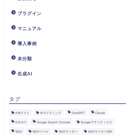
プラグイン
マニュアル
導入事例
未分類
生成AI
タグ
A/Bテスト
AIライティング
ChatGPT
Claude
E-E-A-T
Google Search Console
Googleアナリティクス
SEO
SEOツール
SEOライター
SEOライター360