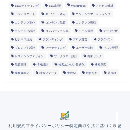
SEOライティング
SEO対策
WordPress
アクセス解析
アフィリエイト
キーワード選定
コンテンツマーケティング
コンテンツ制作
コンテンツ品質
コンテンツ戦略
コンテンツ設計
コンバージョン率
チーム運用
データ分析
ビジネス活用
ブランディング
ブログ運営
プラグイン
プロンプト設計
マーケティング
ユーザー体験
リスク管理
レスポンシブデザイン
ワークフロー設計
内部リンク
HOME
品質管理
情報設計
検索エンジン最適化
検索意図
業務効率化
構造化データ
生成AI
競合分析
著作権
ランディングページ
マニュアル
導入事例
利用規約
プライバシーポリシー
特定商取引法に基づく表記