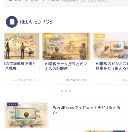
HOME
生成AI
ChatGPTの返信が途中で止まる状況を考える
RELATED POST
I
生成AI
生成AI
AI翻訳のビジネスレベル
生成AIの市場規模予
I学習データ拒否とビジ
精度をどう捉えるか
ビジネス戦略
スの距離感
2026年5月25日
2026年5月14日
2025年12
WordPressウィジェットをどう捉える
か