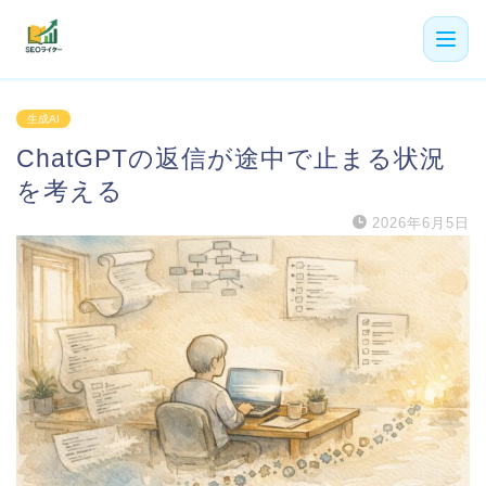
機能
生成AI
ChatGPTの返信が途中で止まる状況
利用者の声
を考える
プラン
2026年6月5日
よくある質問
導入事例
お役立ち記事