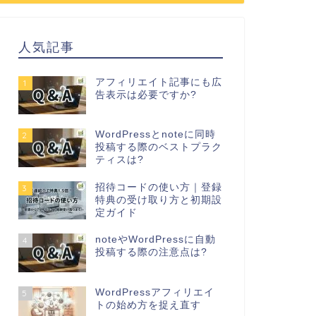
人気記事
アフィリエイト記事にも広
1
告表示は必要ですか?
WordPressとnoteに同時
2
投稿する際のベストプラク
ティスは?
招待コードの使い方｜登録
3
特典の受け取り方と初期設
定ガイド
noteやWordPressに自動
4
投稿する際の注意点は?
WordPressアフィリエイ
5
トの始め方を捉え直す