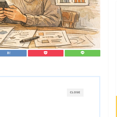
CLOSE
題