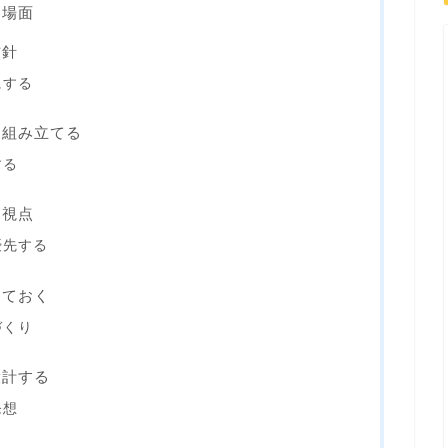
る場面
方針
にする
を組み立てる
する
る視点
優先する
めておく
づくり
設計する
発想