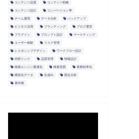
コンテンツ品質
コンテンツ戦略
コンテンツ設計
コンバージョン率
チーム運用
データ分析
バックアップ
ビジネス活用
ブランディング
ブログ運営
プラグイン
プロンプト設計
マーケティング
ユーザー体験
リスク管理
レスポンシブデザイン
ワークフロー設計
内部リンク
品質管理
情報設計
検索エンジン最適化
検索意図
業務効率化
構造化データ
生成AI
競合分析
著作権
動
画
プ
レ