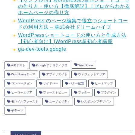
の作り方・使い方【徹底解説】 | ゼロからわかる
ホームページの作り方
WordPress のページ編集で役立つショートコー
ドの利用方法 – 株式会社ドリームハイブ
WordPressショートコードの使い方と作成方法
【初心者向け】|WordPress超初心者講座
ga-dev-tools.google
A/Bテスト
Googleアナリティクス
WordPress
WordPressテーマ
アフィリエイト
ウィジェットエリア
コンバージョン
サイドバー
バナー配置
ヒートマップ
ヒーローエリア
ファーストビュー
フッター
プラグイン
モバイルファースト
ユーザビリティ
レスポンシブデザイン
子テーマ