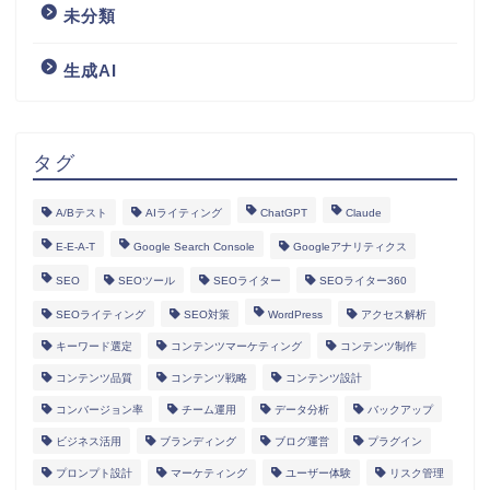
未分類
生成AI
タグ
A/Bテスト
AIライティング
ChatGPT
Claude
E-E-A-T
Google Search Console
Googleアナリティクス
SEO
SEOツール
SEOライター
SEOライター360
SEOライティング
SEO対策
WordPress
アクセス解析
キーワード選定
コンテンツマーケティング
コンテンツ制作
コンテンツ品質
コンテンツ戦略
コンテンツ設計
コンバージョン率
チーム運用
データ分析
バックアップ
ビジネス活用
ブランディング
ブログ運営
プラグイン
プロンプト設計
マーケティング
ユーザー体験
リスク管理