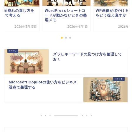
rdPressショートコ
WP画像がぼやける現象
WP表示崩れの直し
ドが動かないときの整
をどう捉え直すか
整理して考える
メモ
2026年4月1日
2026年5月8日
2026年3
ズラしキーワードの見つけ方を整理して
おく
Microsoft Copilotの使い方をビジネス
視点で整理する