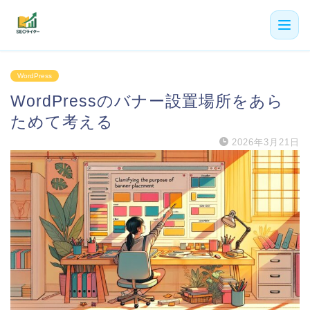
機能
WordPress
WordPressのバナー設置場所をあら
利用者の声
ためて考える
プラン
2026年3月21日
よくある質問
導入事例
お役立ち記事