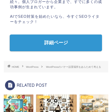
続々。個人ブロガーから企業まで、すでに多くの成
功事例が生まれています。
AIでSEO対策を始めたいなら、今すぐSEOライタ
ーをチェック！
詳細ページ
HOME
WordPress
WordPressのバナー設置場所をあらためて考える
RELATED POST
Press
WordPress
WordPress