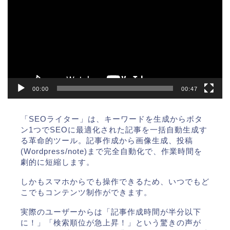
プ
レ
ー
ヤ
ー
00:00
00:47
「SEOライター」は、キーワードを生成からボタ
ン1つでSEOに最適化された記事を一括自動生成す
る革命的ツール。記事作成から画像生成、投稿
(Wordpress/note)まで完全自動化で、作業時間を
劇的に短縮します。
しかもスマホからでも操作できるため、いつでもど
こでもコンテンツ制作ができます。
実際のユーザーからは「記事作成時間が半分以下
に！」「検索順位が急上昇！」という驚きの声が