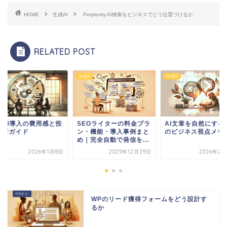
HOME
生成AI
Perplexity AI検索をビジネスでどう位置づけるか
RELATED POST
I
生成AI
生成AI
EOライターの料金プラ
AI文章を自然にするため
生成AI導入の費用感
・機能・導入事例まと
のビジネス視点メモ
資判断ガイド
｜完全自動で発信を...
2025年12月29日
2026年2月20日
2026年1
WPのリード獲得フォームをどう設計す
るか