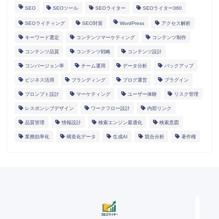
SEO
SEOツール
SEOライター
SEOライター360
SEOライティング
SEO対策
WordPress
アクセス解析
キーワード選定
コンテンツマーケティング
コンテンツ制作
コンテンツ品質
コンテンツ戦略
コンテンツ設計
コンバージョン率
チーム運用
データ分析
バックアップ
ビジネス活用
ブランディング
ブログ運営
プラグイン
プロンプト設計
マーケティング
ユーザー体験
リスク管理
レスポンシブデザイン
ワークフロー設計
内部リンク
HOME
品質管理
情報設計
検索エンジン最適化
検索意図
業務効率化
構造化データ
生成AI
競合分析
著作権
ランディングページ
マニュアル
導入事例