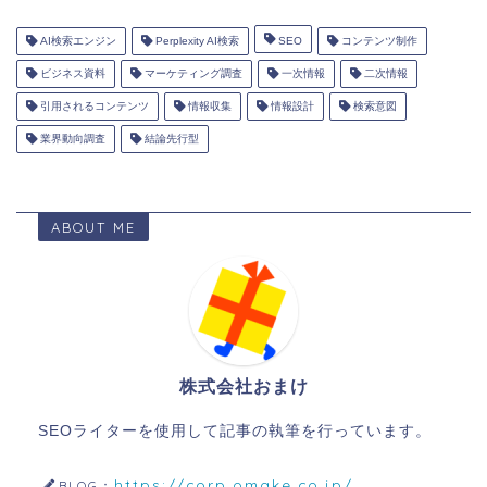
AI検索エンジン
Perplexity AI検索
SEO
コンテンツ制作
ビジネス資料
マーケティング調査
一次情報
二次情報
引用されるコンテンツ
情報収集
情報設計
検索意図
業界動向調査
結論先行型
ABOUT ME
株式会社おまけ
SEOライターを使用して記事の執筆を行っています。
https://corp.omake.co.jp/
BLOG：