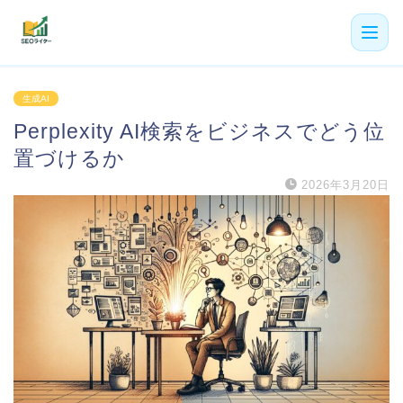
機能
生成AI
Perplexity AI検索をビジネスでどう位
利用者の声
置づけるか
プラン
2026年3月20日
よくある質問
導入事例
お役立ち記事