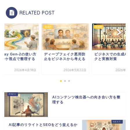
RELATED POST
I
生成AI
生成AI
ィープフェイク悪用防
ビジネスでの生成AIリス
Runway Gen-2の
をビジネスから考える
クと実務対策
をマーケ視点で整理
2026年5月22日
2026年1月11日
2026年4
AIコンテンツ検出器への向き合い方を整
理する
AI記事のリライトとSEOをどう捉えるか