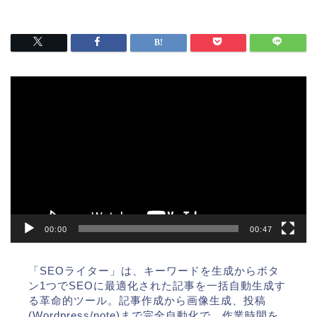
動
画
プ
レ
ー
ヤ
ー
00:00
00:47
「SEOライター」は、キーワードを生成からボタ
ン1つでSEOに最適化された記事を一括自動生成す
る革命的ツール。記事作成から画像生成、投稿
(Wordpress/note)まで完全自動化で、作業時間を