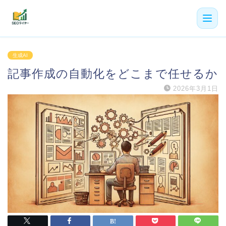
機能
生成AI
記事作成の自動化をどこまで任せるか
利用者の声
2026年3月1日
プラン
よくある質問
導入事例
お役立ち記事