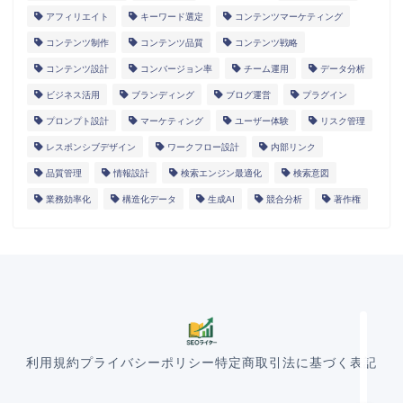
アフィリエイト
キーワード選定
コンテンツマーケティング
コンテンツ制作
コンテンツ品質
コンテンツ戦略
コンテンツ設計
コンバージョン率
チーム運用
データ分析
ビジネス活用
ブランディング
ブログ運営
プラグイン
プロンプト設計
マーケティング
ユーザー体験
リスク管理
レスポンシブデザイン
ワークフロー設計
内部リンク
HOME
品質管理
情報設計
検索エンジン最適化
検索意図
業務効率化
構造化データ
生成AI
競合分析
著作権
ランディングページ
マニュアル
導入事例
利用規約
プライバシーポリシー
特定商取引法に基づく表記