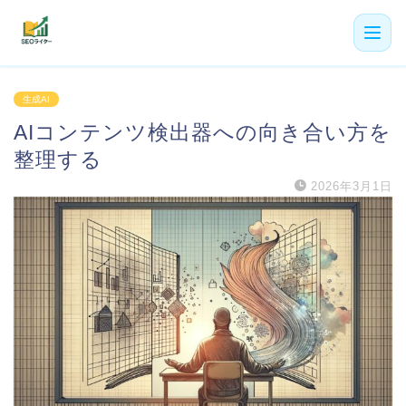
機能
生成AI
AIコンテンツ検出器への向き合い方を
利用者の声
整理する
プラン
2026年3月1日
よくある質問
導入事例
お役立ち記事