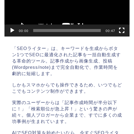
ヤ
ー
00:00
00:47
「SEOライター」は、キーワードを生成からボタ
ン1つでSEOに最適化された記事を一括自動生成す
る革命的ツール。記事作成から画像生成、投稿
(Wordpress/note)まで完全自動化で、作業時間を
劇的に短縮します。
しかもスマホからでも操作できるため、いつでもど
こでもコンテンツ制作ができます。
実際のユーザーからは「記事作成時間が半分以下
に！」「検索順位が急上昇！」という驚きの声が
続々。個人ブロガーから企業まで、すでに多くの成
功事例が生まれています。
AIでSEO対策を始めたいなら、今すぐSEOライタ