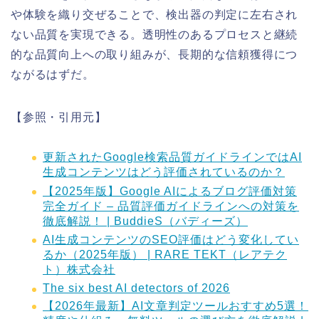
や体験を織り交ぜることで、検出器の判定に左右され
ない品質を実現できる。透明性のあるプロセスと継続
的な品質向上への取り組みが、長期的な信頼獲得につ
ながるはずだ。
【参照・引用元】
更新されたGoogle検索品質ガイドラインではAI
生成コンテンツはどう評価されているのか？
【2025年版】Google AIによるブログ評価対策
完全ガイド – 品質評価ガイドラインへの対策を
徹底解説！ | BuddieS（バディーズ）
AI生成コンテンツのSEO評価はどう変化してい
るか（2025年版） | RARE TEKT（レアテク
ト）株式会社
The six best AI detectors of 2026
【2026年最新】AI文章判定ツールおすすめ5選！