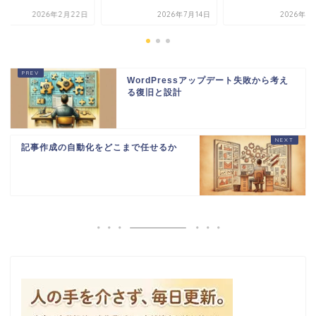
2026年7月14日
2026年1月13日
2026年2月
WordPressアップデート失敗から考え
る復旧と設計
記事作成の自動化をどこまで任せるか