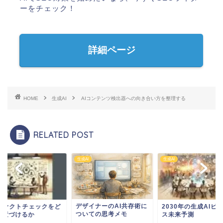
ーをチェック！
詳細ページ
HOME
生成AI
AIコンテンツ検出器への向き合い方を整理する
RELATED POST
I
生成AI
生成AI
ザイナーのAI共存術に
2030年の生成AIビジネ
AIファクトチェック
いての思考メモ
ス未来予測
う位置づけるか