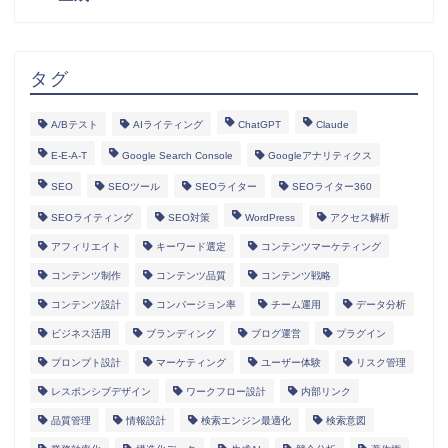
タグ
A/Bテスト
AIライティング
ChatGPT
Claude
E-E-A-T
Google Search Console
Googleアナリティクス
SEO
SEOツール
SEOライター
SEOライター360
SEOライティング
SEO対策
WordPress
アクセス解析
アフィリエイト
キーワード選定
コンテンツマーケティング
コンテンツ制作
コンテンツ品質
コンテンツ戦略
コンテンツ設計
コンバージョン率
チーム運用
データ分析
ビジネス活用
ブランディング
ブログ運営
プラグイン
プロンプト設計
マーケティング
ユーザー体験
リスク管理
レスポンシブデザイン
ワークフロー設計
内部リンク
HOME
品質管理
情報設計
検索エンジン最適化
検索意図