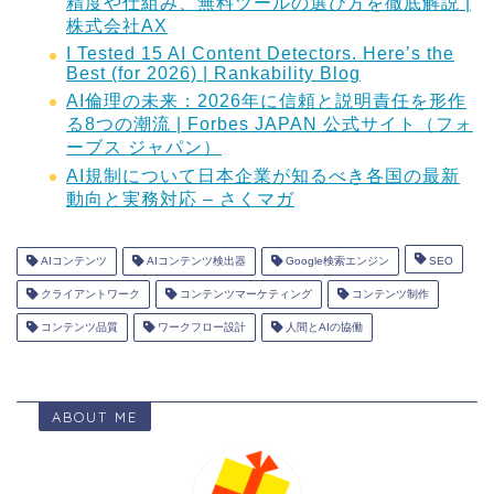
精度や仕組み、無料ツールの選び方を徹底解説 |
株式会社AX
I Tested 15 AI Content Detectors. Here’s the
Best (for 2026) | Rankability Blog
AI倫理の未来：2026年に信頼と説明責任を形作
る8つの潮流 | Forbes JAPAN 公式サイト（フォ
ーブス ジャパン）
AI規制について日本企業が知るべき各国の最新
動向と実務対応 – さくマガ
AIコンテンツ
AIコンテンツ検出器
Google検索エンジン
SEO
クライアントワーク
コンテンツマーケティング
コンテンツ制作
コンテンツ品質
ワークフロー設計
人間とAIの協働
ABOUT ME