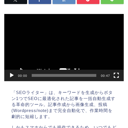
動
画
プ
レ
ー
ヤ
ー
00:00
00:47
「SEOライター」は、キーワードを生成からボタ
ン1つでSEOに最適化された記事を一括自動生成す
る革命的ツール。記事作成から画像生成、投稿
(Wordpress/note)まで完全自動化で、作業時間を
劇的に短縮します。
しかもスマホからでも操作できるため、いつでもど