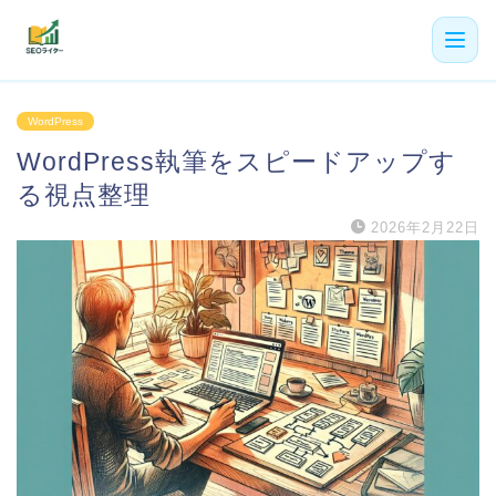
機能
WordPress
WordPress執筆をスピードアップす
利用者の声
る視点整理
プラン
2026年2月22日
よくある質問
導入事例
お役立ち記事