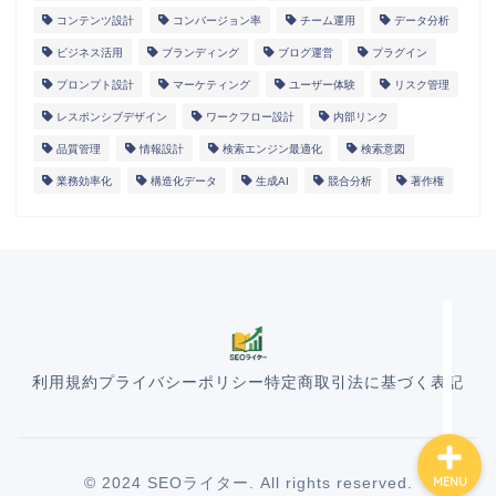
コンテンツ設計
コンバージョン率
チーム運用
データ分析
ビジネス活用
ブランディング
ブログ運営
プラグイン
プロンプト設計
マーケティング
ユーザー体験
リスク管理
レスポンシブデザイン
ワークフロー設計
内部リンク
HOME
品質管理
情報設計
検索エンジン最適化
検索意図
業務効率化
構造化データ
生成AI
競合分析
著作権
ランディングページ
マニュアル
導入事例
利用規約
プライバシーポリシー
特定商取引法に基づく表記
© 2024 SEOライター. All rights reserved.
MENU