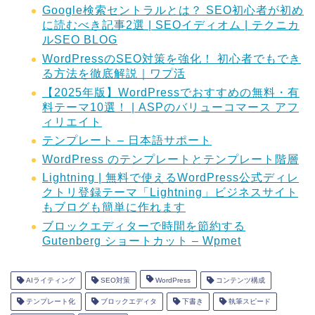
Google検索セントラルとは？ SEO初心者が初め
に読むべき記事2選 | SEOイディオム | テクニカ
ルSEO BLOG
WordPressのSEO対策を強化！ 初心者でもでき
る方法を徹底解説｜ワプ活
【2025年版】WordPressでおすすめの無料・有
料テーマ10選！ | ASPのバリューコマース アフ
ィリエイト
テンプレート – 日本語サポート
WordPress のテンプレートとテンプレート階層
Lightning | 無料で使えるWordPress公式ディレ
クトリ登録テーマ「Lightning」ビジネスサイト
もブログも簡単に作れます
ブロックエディターで時間を節約する
Gutenberg ショートカット – Wpmet
AIライティング
SEO対策
WordPress
コンテンツ構成
テンプレート化
ブロックエディタ
下書き
執筆スピード