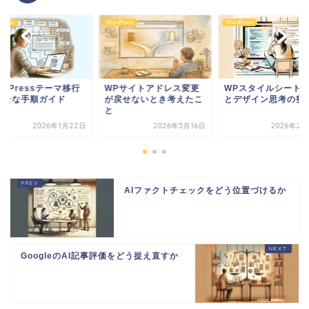
Press
WordPress
WordPress
Pサイトアドレス変更
WPスタイルシート編集
WordPressテーマ
戻せないとき考えたこ
とデザイン思考の整理
の安全な手順ガイド
2026年5月16日
2026年2月25日
2026年1月
AIファクトチェックをどう位置づけるか
GoogleのAI記事評価をどう捉え直すか