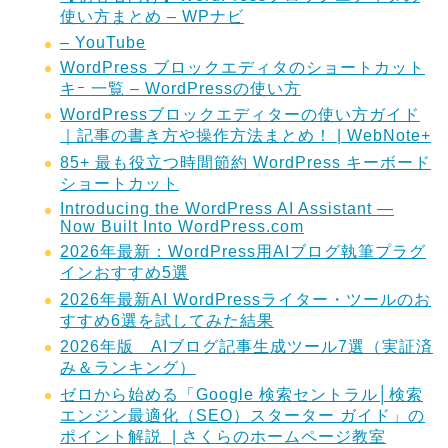
使い方まとめ – WPナビ
– YouTube
WordPress ブロックエディタのショートカット
キｰ 一覧 – WordPressの使い方
WordPressブロックエディターの使い方ガイド
｜記事の書き方や操作方法まとめ！ | WebNote+
85+ 最も役立つ時間節約 WordPress キーボード
ショートカット
Introducing the WordPress AI Assistant —
Now Built Into WordPress.com
2026年最新：WordPress用AIブログ執筆プラグ
インおすすめ5選
2026年最新AI WordPressライター・ツールのお
すすめ6選を試してみた結果
2026年版 AIブログ記事生成ツール7選（実証済
み＆ランキング）
ゼロから始める「Google 検索セントラル│検索
エンジン最適化（SEO）スターター ガイド」の
ポイント解説 | さくらのホームページ教室