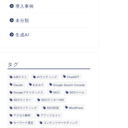
導入事例
未分類
生成AI
タグ
A/Bテスト
AIライティング
ChatGPT
Claude
E-E-A-T
Google Search Console
Googleアナリティクス
SEO
SEOツール
SEOライター
SEOライター360
SEOライティング
SEO対策
WordPress
アクセス解析
アフィリエイト
キーワード選定
コンテンツマーケティング