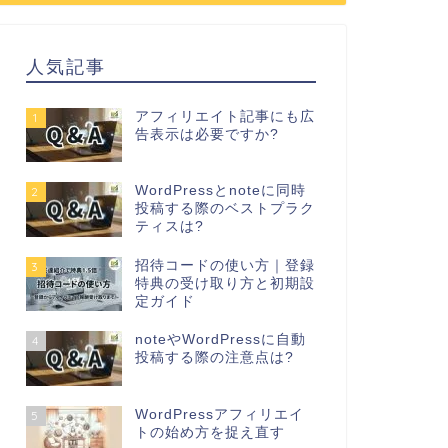
人気記事
アフィリエイト記事にも広
1
告表示は必要ですか?
WordPressとnoteに同時
2
投稿する際のベストプラク
ティスは?
招待コードの使い方｜登録
3
特典の受け取り方と初期設
定ガイド
noteやWordPressに自動
4
投稿する際の注意点は?
WordPressアフィリエイ
5
トの始め方を捉え直す