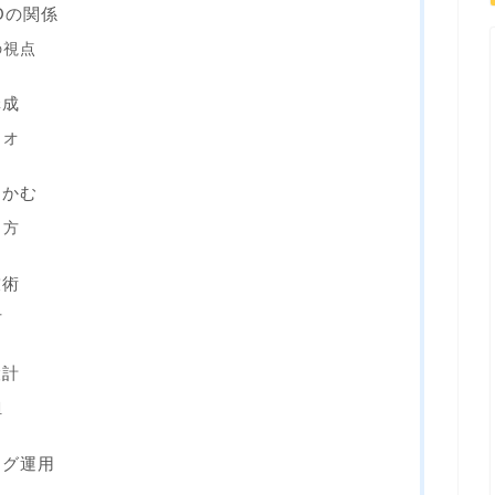
Oの関係
の視点
構成
リオ
つかむ
き方
技術
方
設計
担
ング運用