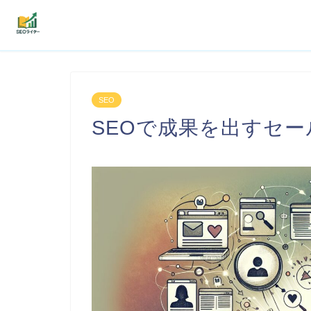
機能
SEO
利用者の声
SEOで成果を出すセ
プラン
よくある質問
導入事例
お役立ち記事