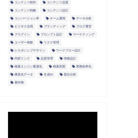
コンテンツ制作
コンテンツ品質
コンテンツ戦略
コンテンツ設計
コンバージョン率
チーム運用
データ分析
ビジネス活用
ブランディング
ブログ運営
プラグイン
プロンプト設計
マーケティング
ユーザー体験
リスク管理
レスポンシブデザイン
ワークフロー設計
内部リンク
品質管理
情報設計
検索エンジン最適化
検索意図
業務効率化
構造化データ
生成AI
競合分析
著作権
動
画
プ
レ