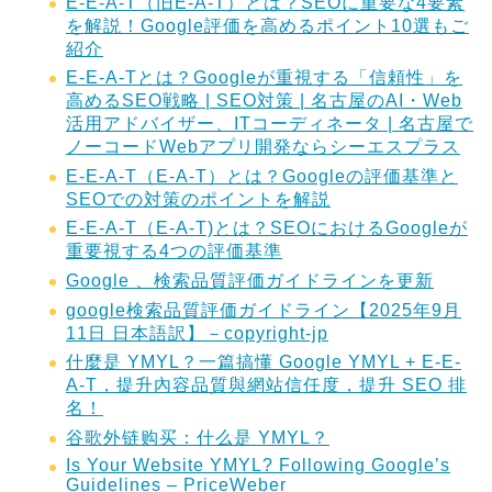
E-E-A-T（旧E-A-T）とは？SEOに重要な4要素
を解説！Google評価を高めるポイント10選もご
紹介
E-E-A-Tとは？Googleが重視する「信頼性」を
高めるSEO戦略 | SEO対策 | 名古屋のAI・Web
活用アドバイザー、ITコーディネータ | 名古屋で
ノーコードWebアプリ開発ならシーエスプラス
E-E-A-T（E-A-T）とは？Googleの評価基準と
SEOでの対策のポイントを解説
E-E-A-T（E-A-T)とは？SEOにおけるGoogleが
重要視する4つの評価基準
Google 、検索品質評価ガイドラインを更新
google検索品質評価ガイドライン【2025年9月
11日 日本語訳】－copyright-jp
什麼是 YMYL？一篇搞懂 Google YMYL + E-E-
A-T，提升內容品質與網站信任度，提升 SEO 排
名！
谷歌外链购买：什么是 YMYL？
Is Your Website YMYL? Following Google’s
Guidelines – PriceWeber