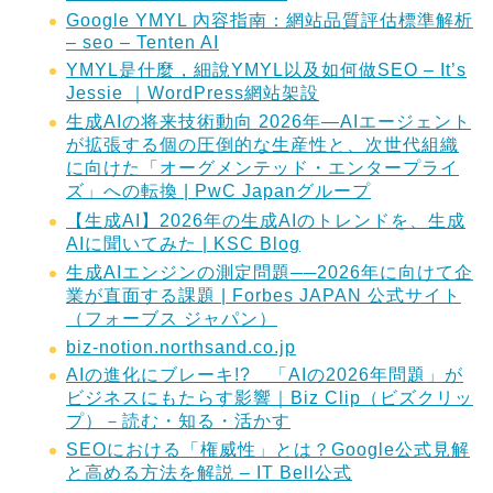
Google YMYL 內容指南：網站品質評估標準解析
– seo – Tenten AI
YMYL是什麼，細說YMYL以及如何做SEO – It’s
Jessie ｜WordPress網站架設
生成AIの将来技術動向 2026年―AIエージェント
が拡張する個の圧倒的な生産性と、次世代組織
に向けた「オーグメンテッド・エンタープライ
ズ」への転換 | PwC Japanグループ
【生成AI】2026年の生成AIのトレンドを、生成
AIに聞いてみた | KSC Blog
生成AIエンジンの測定問題──2026年に向けて企
業が直面する課題 | Forbes JAPAN 公式サイト
（フォーブス ジャパン）
biz-notion.northsand.co.jp
AIの進化にブレーキ!? 「AIの2026年問題」が
ビジネスにもたらす影響｜Biz Clip（ビズクリッ
プ）－読む・知る・活かす
SEOにおける「権威性」とは？Google公式見解
と高める方法を解説 – IT Bell公式