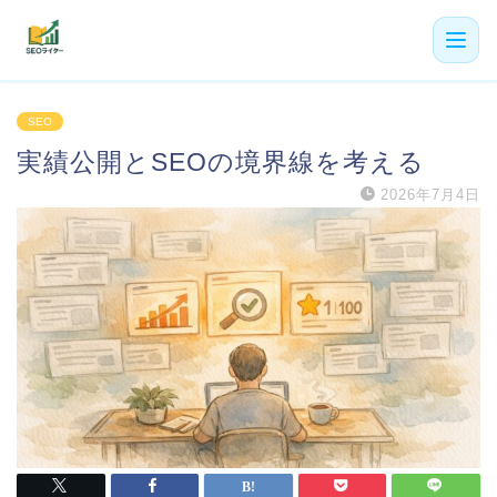
機能
SEO
実績公開とSEOの境界線を考える
利用者の声
2026年7月4日
プラン
よくある質問
導入事例
お役立ち記事