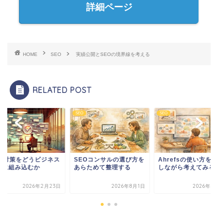
詳細ページ
HOME
SEO
実績公開とSEOの境界線を考える
RELATED POST
SEO
SEO
GE対策をどうビジネス
SEOコンサルの選び方を
Ahrefsの使い方を
計に組み込むか
あらためて整理する
しながら考えてみる
2026年2月23日
2026年8月1日
2026年7