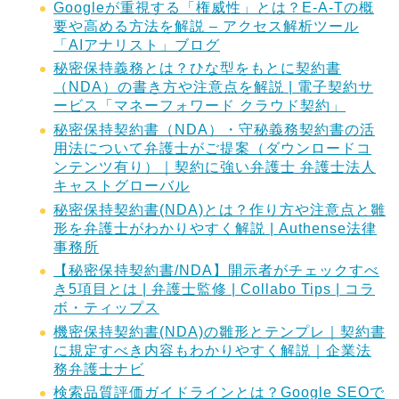
Googleが重視する「権威性」とは？E-A-Tの概
要や高める方法を解説 – アクセス解析ツール
「AIアナリスト」ブログ
秘密保持義務とは？ひな型をもとに契約書
（NDA）の書き方や注意点を解説 | 電子契約サ
ービス「マネーフォワード クラウド契約」
秘密保持契約書（NDA）・守秘義務契約書の活
用法について弁護士がご提案（ダウンロードコ
ンテンツ有り）｜契約に強い弁護士 弁護士法人
キャストグローバル
秘密保持契約書(NDA)とは？作り方や注意点と雛
形を弁護士がわかりやすく解説 | Authense法律
事務所
【秘密保持契約書/NDA】開示者がチェックすべ
き5項目とは | 弁護士監修 | Collabo Tips | コラ
ボ・ティップス
機密保持契約書(NDA)の雛形とテンプレ｜契約書
に規定すべき内容もわかりやすく解説｜企業法
務弁護士ナビ
検索品質評価ガイドラインとは？Google SEOで