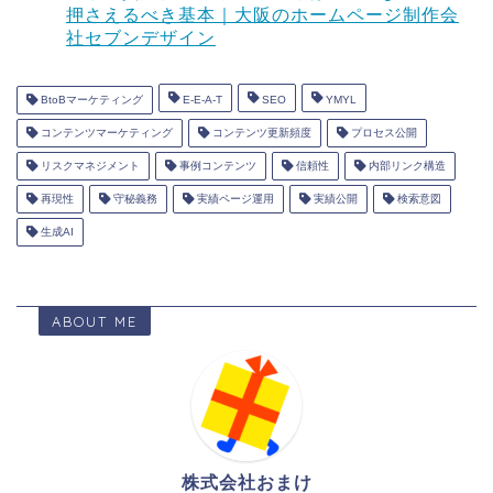
押さえるべき基本｜大阪のホームページ制作会
社セブンデザイン
BtoBマーケティング
E-E-A-T
SEO
YMYL
コンテンツマーケティング
コンテンツ更新頻度
プロセス公開
リスクマネジメント
事例コンテンツ
信頼性
内部リンク構造
再現性
守秘義務
実績ページ運用
実績公開
検索意図
生成AI
ABOUT ME
株式会社おまけ