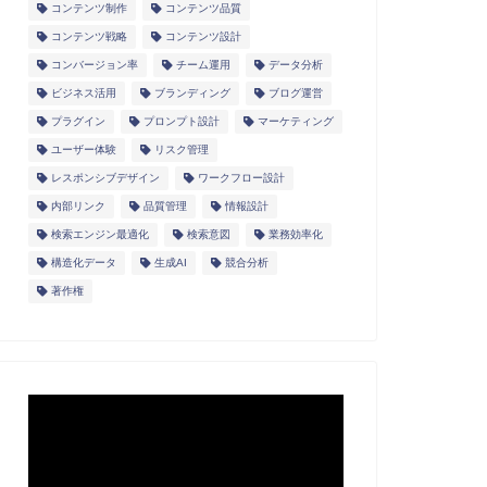
コンテンツ制作
コンテンツ品質
コンテンツ戦略
コンテンツ設計
コンバージョン率
チーム運用
データ分析
ビジネス活用
ブランディング
ブログ運営
プラグイン
プロンプト設計
マーケティング
ユーザー体験
リスク管理
レスポンシブデザイン
ワークフロー設計
内部リンク
品質管理
情報設計
検索エンジン最適化
検索意図
業務効率化
構造化データ
生成AI
競合分析
著作権
動
画
プ
レ