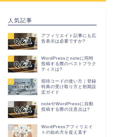
人気記事
アフィリエイト記事にも広
1
告表示は必要ですか?
WordPressとnoteに同時
2
投稿する際のベストプラク
ティスは?
招待コードの使い方｜登録
3
特典の受け取り方と初期設
定ガイド
noteやWordPressに自動
4
投稿する際の注意点は?
WordPressアフィリエイ
5
トの始め方を捉え直す