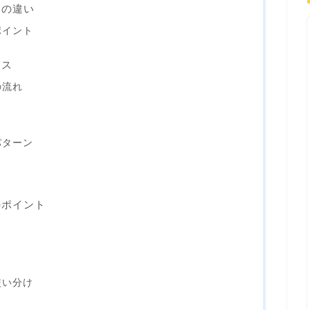
文の違い
ポイント
セス
の流れ
パターン
ツ
のポイント
使い分け