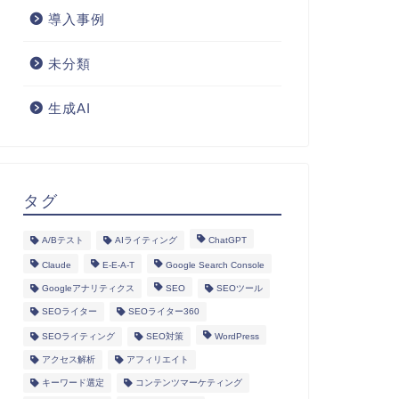
導入事例
未分類
生成AI
タグ
A/Bテスト
AIライティング
ChatGPT
Claude
E-E-A-T
Google Search Console
Googleアナリティクス
SEO
SEOツール
SEOライター
SEOライター360
SEOライティング
SEO対策
WordPress
アクセス解析
アフィリエイト
キーワード選定
コンテンツマーケティング