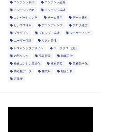
コンテンツ制作
コンテンツ品質
コンテンツ戦略
コンテンツ設計
コンバージョン率
チーム運用
データ分析
ビジネス活用
ブランディング
ブログ運営
プラグイン
プロンプト設計
マーケティング
ユーザー体験
リスク管理
レスポンシブデザイン
ワークフロー設計
内部リンク
品質管理
情報設計
検索エンジン最適化
検索意図
業務効率化
構造化データ
生成AI
競合分析
著作権
動
画
プ
レ