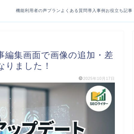
機能
利用者の声
プラン
よくある質問
導入事例
お役立ち記事
事編集画面で画像の追加・差
なりました！
2025年10月17日