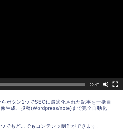
00:47
からボタン1つでSEOに最適化された記事を一括自
、投稿(Wordpress/note)まで完全自動化
いつでもどこでもコンテンツ制作ができます。