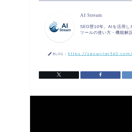
AI Stream
SEO歴10年。AIを活用
ツールの使い方・機能解説
https://seowriter360.com
BLOG：
動
画
プ
レ
ー
ヤ