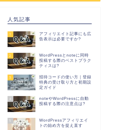
人気記事
アフィリエイト記事にも広
1
告表示は必要ですか?
WordPressとnoteに同時
2
投稿する際のベストプラク
ティスは?
招待コードの使い方｜登録
3
特典の受け取り方と初期設
定ガイド
noteやWordPressに自動
4
投稿する際の注意点は?
WordPressアフィリエイ
5
トの始め方を捉え直す