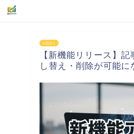
機能
お役立ち
利用者の声
【新機能リリース】記
プラン
し替え・削除が可能に
よくある質問
導入事例
お役立ち記事