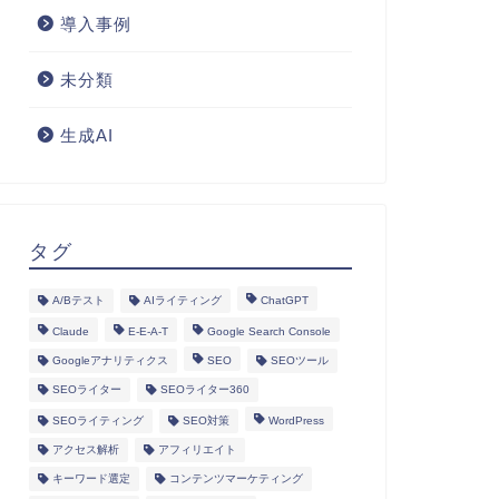
導入事例
未分類
生成AI
タグ
A/Bテスト
AIライティング
ChatGPT
Claude
E-E-A-T
Google Search Console
Googleアナリティクス
SEO
SEOツール
SEOライター
SEOライター360
SEOライティング
SEO対策
WordPress
アクセス解析
アフィリエイト
キーワード選定
コンテンツマーケティング