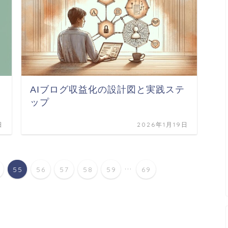
AIブログ収益化の設計図と実践ステ
ップ
日
2026年1月19日
...
55
56
57
58
59
69