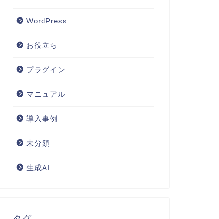
WordPress
お役立ち
プラグイン
SEO Writer 360 を選ぶ前に整理し
WordP
ておきたい視点
視点で考
マニュアル
2026年7月30日
導入事例
未分類
next
生成AI
タグ