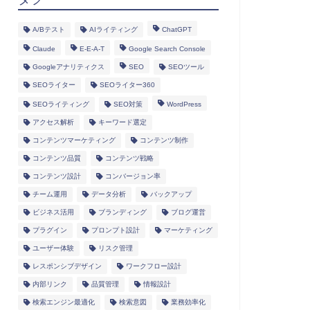
A/Bテスト
AIライティング
ChatGPT
Claude
E-E-A-T
Google Search Console
Googleアナリティクス
SEO
SEOツール
SEOライター
SEOライター360
SEOライティング
SEO対策
WordPress
アクセス解析
キーワード選定
コンテンツマーケティング
コンテンツ制作
コンテンツ品質
コンテンツ戦略
コンテンツ設計
コンバージョン率
チーム運用
データ分析
バックアップ
ビジネス活用
ブランディング
ブログ運営
プラグイン
プロンプト設計
マーケティング
ユーザー体験
リスク管理
レスポンシブデザイン
ワークフロー設計
内部リンク
品質管理
情報設計
検索エンジン最適化
検索意図
業務効率化