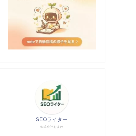
検索で圏外に飛ばされた理由を整理
検索順位
してみる
視点整理
2026年8月6日
SEO
SEO
SEOライター
株式会社おまけ