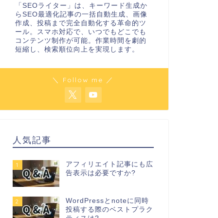
「SEOライター」は、キーワード生成か
らSEO最適化記事の一括自動生成、画像
作成、投稿まで完全自動化する革命的ツ
100記事書いても稼げない状態を考
ブログ毎
ール。スマホ対応で、いつでもどこでも
え直す
のか考え
コンテンツ制作が可能。作業時間を劇的
短縮し、検索順位向上を実現します。
2026年8月4日
＼ Follow me ／
SEO
SEO
人気記事
アフィリエイト記事にも広
1
告表示は必要ですか?
SEOの費用対効果をどう見極めるか
SEOコ
考える
整理する
WordPressとnoteに同時
2
投稿する際のベストプラク