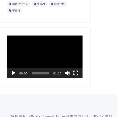
構造化データ
生成AI
競合分析
著作権
動
画
プ
レ
ー
ヤ
ー
00:00
01:18
利用規約
プライバシーポリシー
特定商取引法に基づく表記