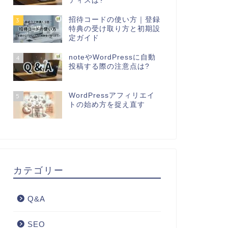
ティスは?
2026年8月2日
招待コードの使い方｜登録
3
特典の受け取り方と初期設
SEO
SEO
定ガイド
noteやWordPressに自動
4
投稿する際の注意点は?
WordPressアフィリエイ
5
トの始め方を捉え直す
社内SEOをどう説得するかを整理し
SEO営
てみる
か
カテゴリー
2026年7月31日
Q&A
SEO
SEO
SEO