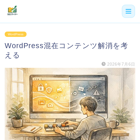
機能
WordPress
WordPress混在コンテンツ解消を考
利用者の声
える
プラン
2026年7月6日
よくある質問
導入事例
お役立ち記事