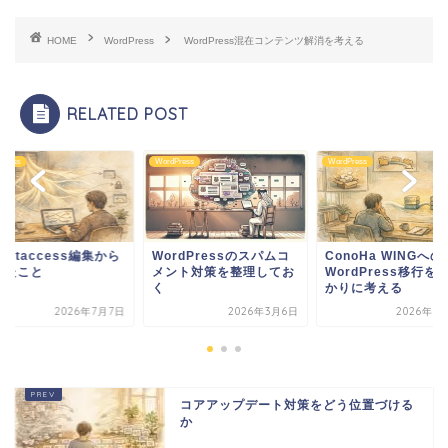
HOME
WordPress
WordPress混在コンテンツ解消を考える
RELATED POST
Press
WordPress
WordPress
rdPressのスパムコ
ConoHa WINGへの
WP .htaccess編
ント対策を整理してお
WordPress移行を手が
考えたこと
かりに考える
2026年3月6日
2026年6月10日
2026年7
コアアップデート対策をどう位置づける
か