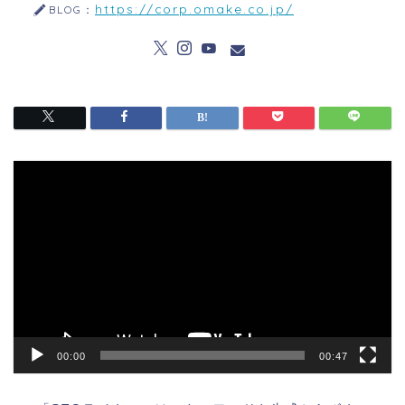
https://corp.omake.co.jp/
BLOG：
動
画
プ
レ
ー
ヤ
ー
00:00
00:47