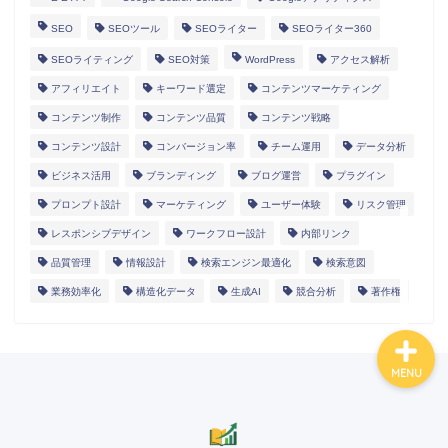
SEO
SEOツール
SEOライター
SEOライター360
SEOライティング
SEO対策
WordPress
アクセス解析
HOME
アフィリエイト
キーワード選定
コンテンツマーケティング
コンテンツ制作
コンテンツ品質
コンテンツ戦略
ランディングページ
コンテンツ設計
コンバージョン率
チーム運用
データ分析
ビジネス活用
ブランディング
ブログ運営
プラグイン
マニュアル
プロンプト設計
マーケティング
ユーザー体験
リスク管理
レスポンシブデザイン
ワークフロー設計
内部リンク
導入事例
品質管理
情報設計
検索エンジン最適化
検索意図
業務効率化
構造化データ
生成AI
競合分析
著作権
MENU