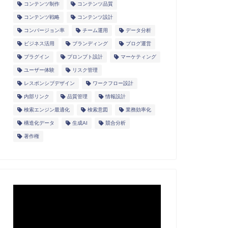
コンテンツ制作
コンテンツ品質
コンテンツ戦略
コンテンツ設計
コンバージョン率
チーム運用
データ分析
ビジネス活用
ブランディング
ブログ運営
プラグイン
プロンプト設計
マーケティング
ユーザー体験
リスク管理
レスポンシブデザイン
ワークフロー設計
内部リンク
品質管理
情報設計
検索エンジン最適化
検索意図
業務効率化
構造化データ
生成AI
競合分析
著作権
動
画
プ
レ