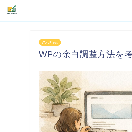
機能
WordPress
利用者の声
WPの余白調整方法を
プラン
よくある質問
導入事例
お役立ち記事