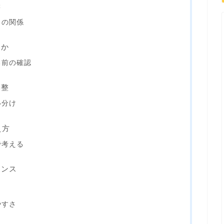
響
との関係
るか
る前の確認
調整
い分け
え方
で考える
ランス
り
やすさ