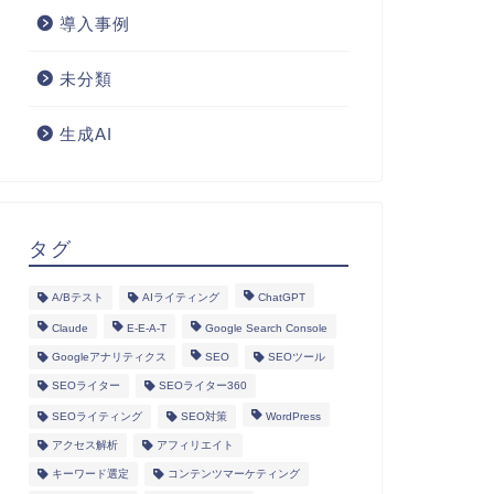
導入事例
未分類
生成AI
タグ
A/Bテスト
AIライティング
ChatGPT
Claude
E-E-A-T
Google Search Console
Googleアナリティクス
SEO
SEOツール
SEOライター
SEOライター360
SEOライティング
SEO対策
WordPress
アクセス解析
アフィリエイト
キーワード選定
コンテンツマーケティング