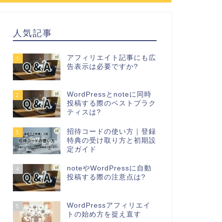
人気記事
アフィリエイト記事にも広
1
告表示は必要ですか?
WordPressとnoteに同時
2
投稿する際のベストプラク
ティスは?
招待コードの使い方｜登録
3
特典の受け取り方と初期設
定ガイド
noteやWordPressに自動
4
投稿する際の注意点は?
WordPressアフィリエイ
5
トの始め方を捉え直す