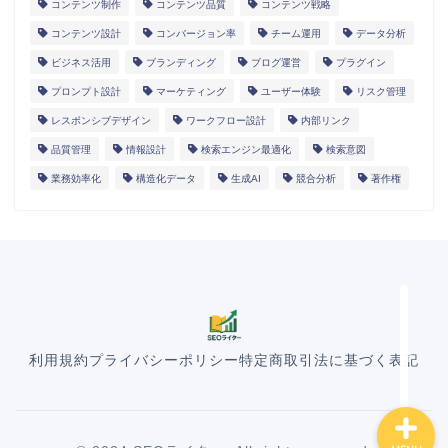
コンテンツ制作
コンテンツ品質
コンテンツ戦略
コンテンツ設計
コンバージョン率
チーム運用
データ分析
ビジネス活用
ブランディング
ブログ運営
プラグイン
プロンプト設計
マーケティング
ユーザー体験
リスク管理
レスポンシブデザイン
ワークフロー設計
内部リンク
HOME
品質管理
情報設計
検索エンジン最適化
検索意図
業務効率化
構造化データ
生成AI
競合分析
著作権
ランディングページ
マニュアル
導入事例
利用規約
プライバシーポリシー
特定商取引法に基づく表記