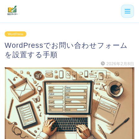
機能
WordPress
WordPressでお問い合わせフォーム
利用者の声
を設置する手順
プラン
2026年2月8日
よくある質問
導入事例
お役立ち記事