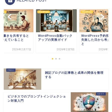
RELATED POST
Press
WordPress
WordPress
rdPress自動バック
WordPress予約投稿が
WP下書きを共有す
ップの実務ガイド
失敗した日から考えたこ
きに考えていること
と
2026年2月5日
2026年2月18日
2026年2
雑記ブログの記事数と成果の関係を整理
する
ビジネスでのプロンプトインジェクショ
ン対策入門