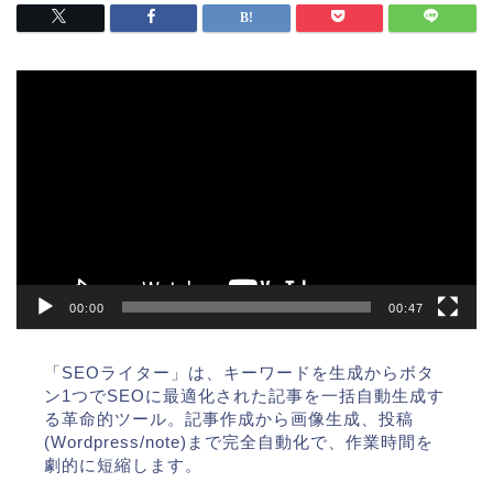
動
画
プ
レ
ー
ヤ
ー
00:00
00:47
「SEOライター」は、キーワードを生成からボタ
ン1つでSEOに最適化された記事を一括自動生成す
る革命的ツール。記事作成から画像生成、投稿
(Wordpress/note)まで完全自動化で、作業時間を
劇的に短縮します。