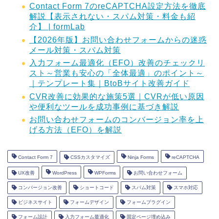
Contact Form 7のreCAPTCHA設定方法を徹底
解説【表示されない・スパム対策・料金も紹
介】 | formLab
【2026年版】お問い合わせフォームからの迷惑
メール対策・スパム対策
入力フォーム最適化（EFO）改善のチェックリ
スト～営業も安心の「全体最適」のポイント～
｜テンプレート集｜BtoBサイト改善ガイド
CVR改善に効果的な施策5選｜CVRが低い原因
や便利なツールを成功事例に基づき解説
お問い合わせフォームのコンバージョン率を上
げる方法（EFO）を解説
Contact Form 7
CSSカスタマイズ
Ninja Forms
reCAPTCHA
UX改善
WordPress
WPForms
お問い合わせフォーム
コンバージョン改善
ショートコード
スパム対策
スマホ対応
ビジネスサイト
フォームデザイン
フォームプラグイン
フォーム設計
入力フォーム最適化
固定ページ埋め込み