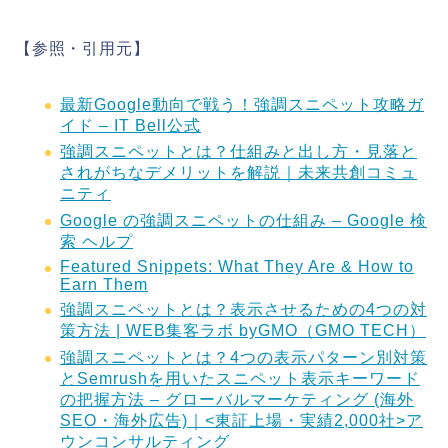
【参照・引用元】
最新Google動向で戦う！強調スニペット攻略ガ
イド – IT Bell公式
強調スニペットとは？仕組みと出し方・見落と
されがちなデメリットを解説｜未来共創コミュ
ニティ
Google の強調スニペットの仕組み – Google 検
索 ヘルプ
Featured Snippets: What They Are & How to
Earn Them
強調スニペットとは？表示させるための4つの対
策方法 | WEB集客ラボ byGMO（GMO TECH）
強調スニペットとは？4つの表示パターン別対策
とSemrushを用いたスニペット表示キーワード
の把握方法 – グローバルマーケティング (海外
SEO・海外広告)｜<東証上場・実績2,000社>ア
ウンコンサルティング