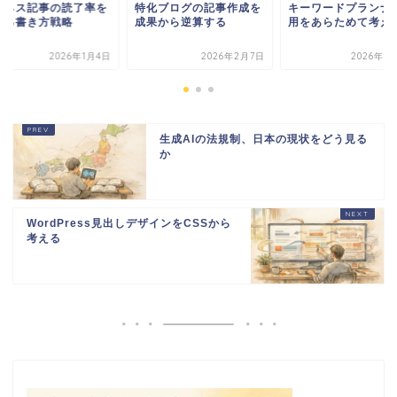
化ブログの記事作成を
キーワードプランナー活
ビジネス記事の読了
果から逆算する
用をあらためて考える
上げる書き方戦略
2026年2月7日
2026年3月14日
2026年1
生成AIの法規制、日本の現状をどう見る
か
WordPress見出しデザインをCSSから
考える