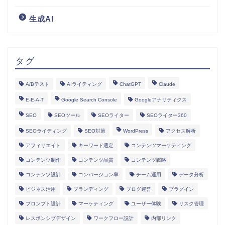
生成AI
タグ
A/Bテスト
AIライティング
ChatGPT
Claude
E-E-A-T
Google Search Console
Googleアナリティクス
SEO
SEOツール
SEOライター
SEOライター360
SEOライティング
SEO対策
WordPress
アクセス解析
アフィリエイト
キーワード選定
コンテンツマーケティング
コンテンツ制作
コンテンツ品質
コンテンツ戦略
コンテンツ設計
コンバージョン率
チーム運用
データ分析
ビジネス活用
ブランディング
ブログ運営
プラグイン
プロンプト設計
マーケティング
ユーザー体験
リスク管理
レスポンシブデザイン
ワークフロー設計
内部リンク