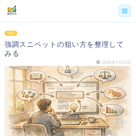
機能
SEO
強調スニペットの狙い方を整理して
利用者の声
みる
プラン
2026年5月23日
よくある質問
導入事例
お役立ち記事