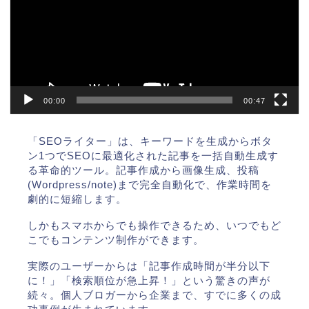
レ
ー
ヤ
ー
00:00
00:47
「SEOライター」は、キーワードを生成からボタ
ン1つでSEOに最適化された記事を一括自動生成す
る革命的ツール。記事作成から画像生成、投稿
(Wordpress/note)まで完全自動化で、作業時間を
劇的に短縮します。
しかもスマホからでも操作できるため、いつでもど
こでもコンテンツ制作ができます。
実際のユーザーからは「記事作成時間が半分以下
に！」「検索順位が急上昇！」という驚きの声が
続々。個人ブロガーから企業まで、すでに多くの成