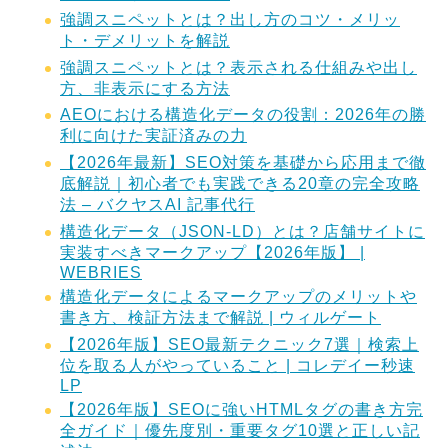
強調スニペットとは？出し方のコツ・メリッ
ト・デメリットを解説
強調スニペットとは？表示される仕組みや出し
方、非表示にする方法
AEOにおける構造化データの役割：2026年の勝
利に向けた実証済みの力
【2026年最新】SEO対策を基礎から応用まで徹
底解説｜初心者でも実践できる20章の完全攻略
法 – バクヤスAI 記事代行
構造化データ（JSON-LD）とは？店舗サイトに
実装すべきマークアップ【2026年版】 |
WEBRIES
構造化データによるマークアップのメリットや
書き方、検証方法まで解説 | ウィルゲート
【2026年版】SEO最新テクニック7選｜検索上
位を取る人がやっていること | コレデイー秒速
LP
【2026年版】SEOに強いHTMLタグの書き方完
全ガイド｜優先度別・重要タグ10選と正しい記