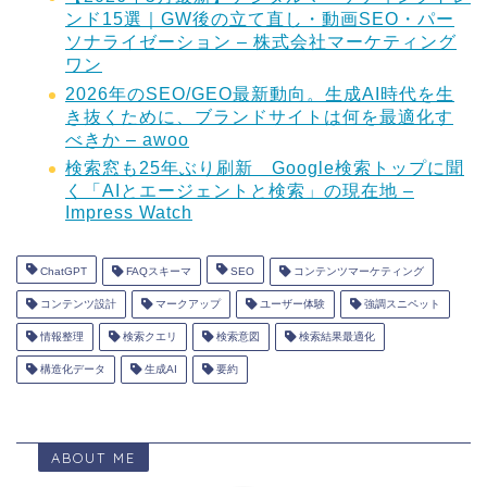
ンド15選｜GW後の立て直し・動画SEO・パー
ソナライゼーション – 株式会社マーケティング
ワン
2026年のSEO/GEO最新動向。生成AI時代を生
き抜くために、ブランドサイトは何を最適化す
べきか – awoo
検索窓も25年ぶり刷新 Google検索トップに聞
く「AIとエージェントと検索」の現在地 –
Impress Watch
ChatGPT
FAQスキーマ
SEO
コンテンツマーケティング
コンテンツ設計
マークアップ
ユーザー体験
強調スニペット
情報整理
検索クエリ
検索意図
検索結果最適化
構造化データ
生成AI
要約
ABOUT ME