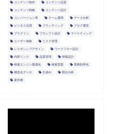
コンテンツ制作
コンテンツ品質
コンテンツ戦略
コンテンツ設計
コンバージョン率
チーム運用
データ分析
ビジネス活用
ブランディング
ブログ運営
プラグイン
プロンプト設計
マーケティング
ユーザー体験
リスク管理
レスポンシブデザイン
ワークフロー設計
内部リンク
品質管理
情報設計
検索エンジン最適化
検索意図
業務効率化
構造化データ
生成AI
競合分析
著作権
動
画
プ
レ