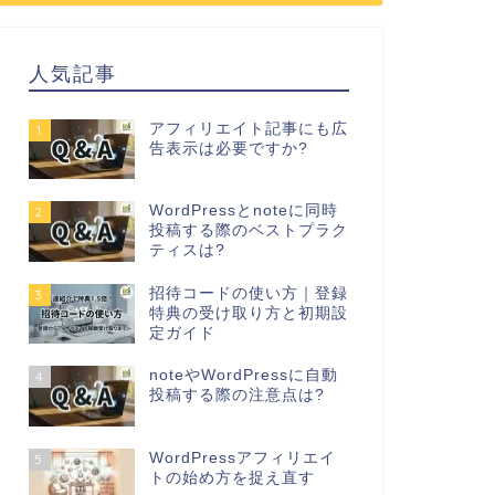
人気記事
アフィリエイト記事にも広
1
告表示は必要ですか?
WordPressとnoteに同時
2
投稿する際のベストプラク
ティスは?
招待コードの使い方｜登録
3
特典の受け取り方と初期設
定ガイド
noteやWordPressに自動
4
投稿する際の注意点は?
WordPressアフィリエイ
5
トの始め方を捉え直す