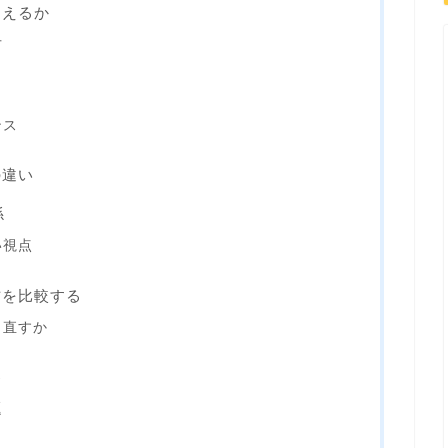
捉えるか
方
ンス
の違い
係
い視点
方を比較する
し直すか
界
題