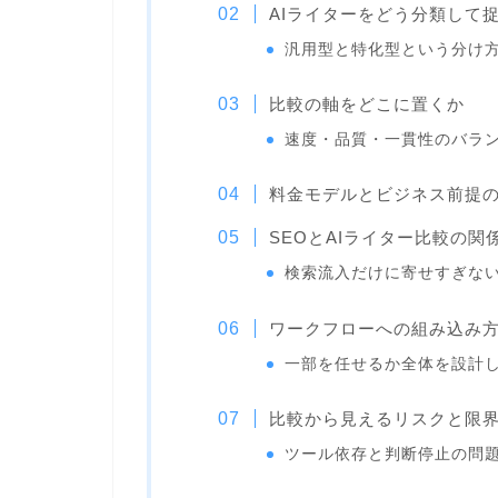
AIライターをどう分類して
汎用型と特化型という分け
比較の軸をどこに置くか
速度・品質・一貫性のバラ
料金モデルとビジネス前提
SEOとAIライター比較の関
検索流入だけに寄せすぎな
ワークフローへの組み込み
一部を任せるか全体を設計
比較から見えるリスクと限
ツール依存と判断停止の問