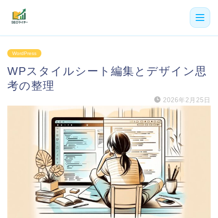
機能
WordPress
WPスタイルシート編集とデザイン思
利用者の声
考の整理
プラン
2026年2月25日
よくある質問
導入事例
お役立ち記事