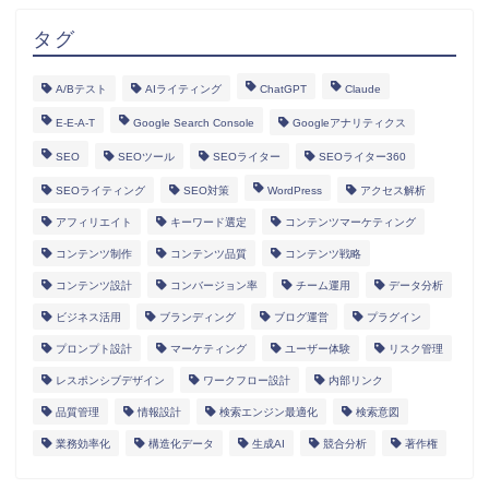
タグ
A/Bテスト
AIライティング
ChatGPT
Claude
E-E-A-T
Google Search Console
Googleアナリティクス
SEO
SEOツール
SEOライター
SEOライター360
SEOライティング
SEO対策
WordPress
アクセス解析
アフィリエイト
キーワード選定
コンテンツマーケティング
コンテンツ制作
コンテンツ品質
コンテンツ戦略
コンテンツ設計
コンバージョン率
チーム運用
データ分析
ビジネス活用
ブランディング
ブログ運営
プラグイン
プロンプト設計
マーケティング
ユーザー体験
リスク管理
レスポンシブデザイン
ワークフロー設計
内部リンク
HOME
品質管理
情報設計
検索エンジン最適化
検索意図
業務効率化
構造化データ
生成AI
競合分析
著作権
ランディングページ