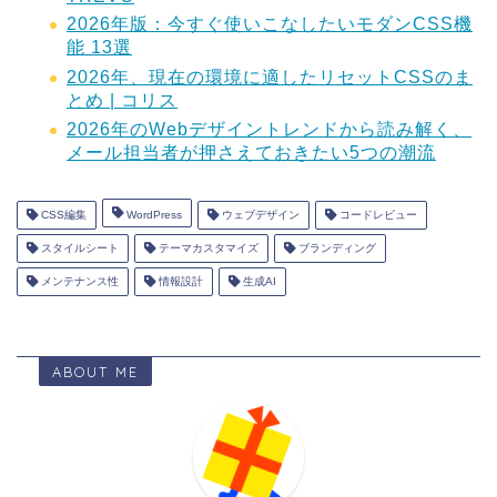
2026年版：今すぐ使いこなしたいモダンCSS機
能 13選
2026年、現在の環境に適したリセットCSSのま
とめ | コリス
2026年のWebデザイントレンドから読み解く、
メール担当者が押さえておきたい5つの潮流
CSS編集
WordPress
ウェブデザイン
コードレビュー
スタイルシート
テーマカスタマイズ
ブランディング
メンテナンス性
情報設計
生成AI
ABOUT ME