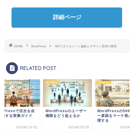
詳細ページ
HOME
WordPress
WPスタイルシート編集とデザイン思考の整理
RELATED POST
dPress
WordPress
WordPress
ordPressのユーザー
WordPressの500エラ
WordPressで目次
限をどう捉えるか
ー原因をマーケ視点で整
動生成する実務ガイ
理する
2026年3月7日
2026年5月2日
2026年