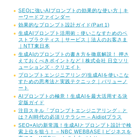
SEOに強いAIプロンプトの効果的な使い方｜キ
ーワードファインダー
効果的なプロンプト設計ガイド(Part 1)
生成AIプロンプト活用術：使いこなすためのベ
ストプラクティス｜サービス｜法人のお客さま
｜NTT東日本
生成AIのプロンプトの書き方を徹底解説！ 押さ
えておくべきポイントなど | 株式会社 日立ソリ
ューションズ・クリエイト
プロンプトエンジニアリング/生成AIを使いこな
すための思考法と実践テクニック｜バリューノ
ート
AIプロンプトの極意！生成AIを最大活用する決
定版ガイド
注目スキル「プロンプトエンジニアリング」と
は？AI時代の必須リテラシー – Aidiotプラス
SEO×AIの新常識！生成AIとプロンプト設計で検
索上位を狙う！ – NBC WEBBASE | ビジネスを