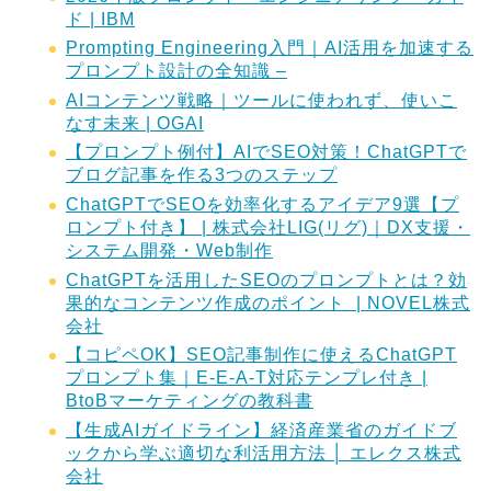
ド | IBM
Prompting Engineering入門｜AI活用を加速する
プロンプト設計の全知識 –
AIコンテンツ戦略｜ツールに使われず、使いこ
なす未来 | OGAI
【プロンプト例付】AIでSEO対策！ChatGPTで
ブログ記事を作る3つのステップ
ChatGPTでSEOを効率化するアイデア9選【プ
ロンプト付き】 | 株式会社LIG(リグ)｜DX支援・
システム開発・Web制作
ChatGPTを活用したSEOのプロンプトとは？効
果的なコンテンツ作成のポイント | NOVEL株式
会社
【コピペOK】SEO記事制作に使えるChatGPT
プロンプト集｜E-E-A-T対応テンプレ付き |
BtoBマーケティングの教科書
【生成AIガイドライン】経済産業省のガイドブ
ックから学ぶ適切な利活用方法 │ エレクス株式
会社