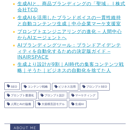
生成AIと、商品ブランディングの「聖域」 | 株式
会社TCD
生成AIを活用したブランドボイスの一貫性維持
と自動コンテンツ生成｜中小企業マーケ支援室
プロンプトエンジニアリングの進化 – 人間中心
からAIエージェントへ
AIブランディングツール：ブランドアイデンテ
ィティを自動化するための決定版ガイド –
INAIRSPACE
生成より設計が9割｜AI時代の集客コンテンツ戦
略｜そうた｜ビジネスの自動化を捨てた人
SEO
コンテンツ戦略
ビジネス活用
プロンプトSEO
プロンプト最適化
プロンプト設計
マーケティング
人間とAIの協働
大規模言語モデル
生成AI
ABOUT ME