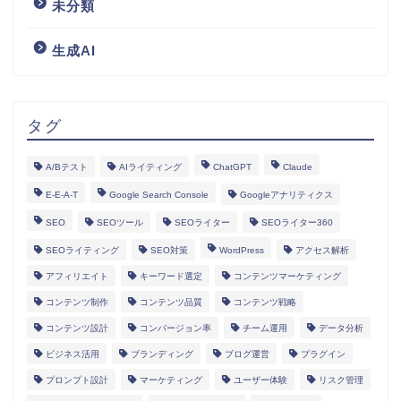
未分類
生成AI
タグ
A/Bテスト
AIライティング
ChatGPT
Claude
E-E-A-T
Google Search Console
Googleアナリティクス
SEO
SEOツール
SEOライター
SEOライター360
SEOライティング
SEO対策
WordPress
アクセス解析
アフィリエイト
キーワード選定
コンテンツマーケティング
コンテンツ制作
コンテンツ品質
コンテンツ戦略
コンテンツ設計
コンバージョン率
チーム運用
データ分析
ビジネス活用
ブランディング
ブログ運営
プラグイン
プロンプト設計
マーケティング
ユーザー体験
リスク管理