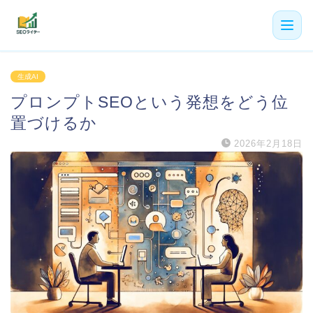
機能
生成AI
プロンプトSEOという発想をどう位
利用者の声
置づけるか
プラン
2026年2月18日
よくある質問
導入事例
お役立ち記事