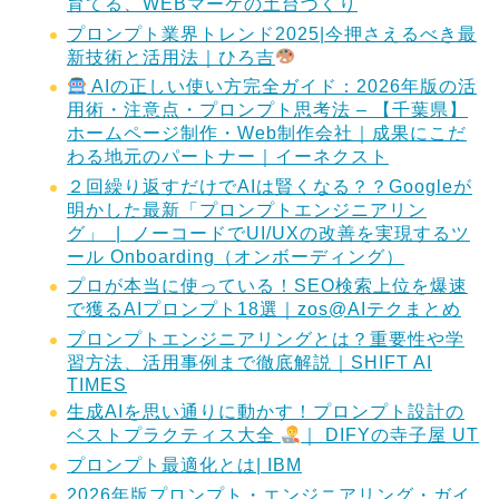
育てる、WEBマーケの土台づくり
プロンプト業界トレンド2025|今押さえるべき最
新技術と活用法｜ひろ吉
AIの正しい使い方完全ガイド：2026年版の活
用術・注意点・プロンプト思考法 – 【千葉県】
ホームページ制作・Web制作会社｜成果にこだ
わる地元のパートナー｜イーネクスト
２回繰り返すだけでAIは賢くなる？？Googleが
明かした最新「プロンプトエンジニアリン
グ」 | ノーコードでUI/UXの改善を実現するツ
ール Onboarding（オンボーディング）
プロが本当に使っている！SEO検索上位を爆速
で獲るAIプロンプト18選｜zos@AIテクまとめ
プロンプトエンジニアリングとは？重要性や学
習方法、活用事例まで徹底解説｜SHIFT AI
TIMES
生成AIを思い通りに動かす！プロンプト設計の
ベストプラクティス大全
｜ DIFYの寺子屋 UT
プロンプト最適化とは| IBM
2026年版プロンプト・エンジニアリング・ガイ