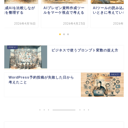
Iプレゼン資料作成ツー
AIツールの読み込みが遅
動画生成AIを比較し
をマーケ視点で考える
いときに考えていること
ら用途を整理する
2026年4月23日
2026年7月10日
2026年4
ビジネスで使うプロンプト変数の捉え方
WordPress予約投稿が失敗した日から
考えたこと