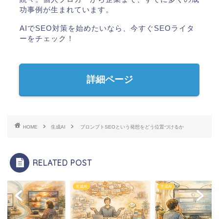
功事例が生まれています。
AIでSEO対策を始めたいなら、今すぐSEOライタ
ーをチェック！
詳細ページ
HOME
生成AI
プロンプトSEOという発想をどう位置づけるか
RELATED POST
I
生成AI
生成AI