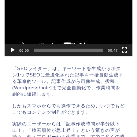
レ
ー
ヤ
ー
00:00
00:47
「SEOライター」は、キーワードを生成からボタ
ン1つでSEOに最適化された記事を一括自動生成す
る革命的ツール。記事作成から画像生成、投稿
(Wordpress/note)まで完全自動化で、作業時間を
劇的に短縮します。
しかもスマホからでも操作できるため、いつでもど
こでもコンテンツ制作ができます。
実際のユーザーからは「記事作成時間が半分以下
に！」「検索順位が急上昇！」という驚きの声が
続々。個人ブロガーから企業まで、すでに多くの成