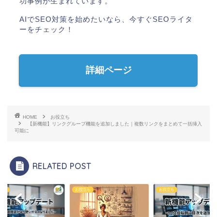
功事例が生まれています。
AIでSEO対策を始めたいなら、今すぐSEOライタ
ーをチェック！
詳細ページ
HOME
お役立ち
【新機能】リンクグループ機能を追加しました｜複数リンクをまとめて一括挿入
可能に
RELATED POST
立ち
お役立ち
お役立ち