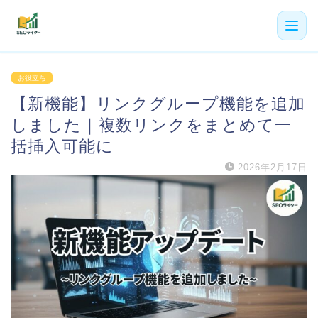
機能
お役立ち
【新機能】リンクグループ機能を追加
利用者の声
しました｜複数リンクをまとめて一
プラン
括挿入可能に
2026年2月17日
よくある質問
導入事例
お役立ち記事