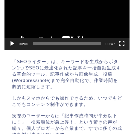
レ
ー
ヤ
ー
00:00
00:47
「SEOライター」は、キーワードを生成からボタ
ン1つでSEOに最適化された記事を一括自動生成す
る革命的ツール。記事作成から画像生成、投稿
(Wordpress/note)まで完全自動化で、作業時間を
劇的に短縮します。
しかもスマホからでも操作できるため、いつでもど
こでもコンテンツ制作ができます。
実際のユーザーからは「記事作成時間が半分以下
に！」「検索順位が急上昇！」という驚きの声が
続々。個人ブロガーから企業まで、すでに多くの成