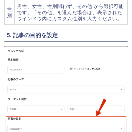
男性、女性、性別問わず、その他 から選択可能
性
です。「その他」を選んだ場合は、表示された
別
ウインドウ内にカスタム性別を入力ください。
5. 記事の目的を設定