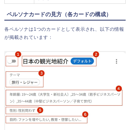
ペルソナカードの見方（各カードの構成）
各ペルソナは1つのカードとして表示され、以下の情報
が掲載されています：