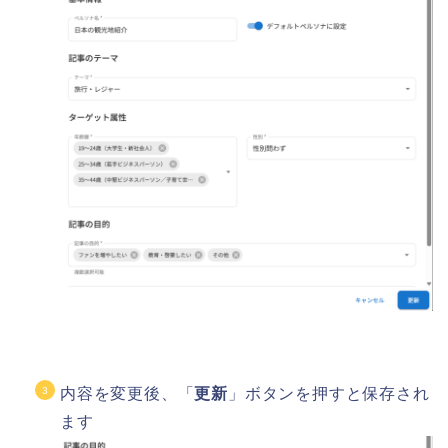
内容を変更後、「
更新
」ボタンを押すと保存され
ます