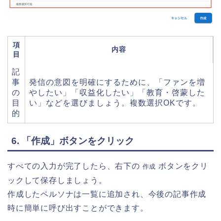
項
内容
目
記
事
発信の意図を明確にするために、「ファンを増
の
やしたい」「収益化したい」「教育・啓蒙した
目
い」などを選びましょう。複数選択OKです。
的
6. 「作成」ボタンをクリック
すべての入力が完了したら、右下の
ボタンをクリ
作成
ックして保存しましょう。
作成したペルソナは一覧に追加され、今後の記事作成
時に簡単に呼び出すことができます。