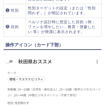
性別ターゲットの設定（または「性別
❺ 性別
問わず」）が明記されています。
ペルソナ設計時に想定した目的（例：
❻ 目的
ファンを増やしたい、教育・啓蒙した
い 等）が簡潔に表示されます。
操作アイコン（カード下部）