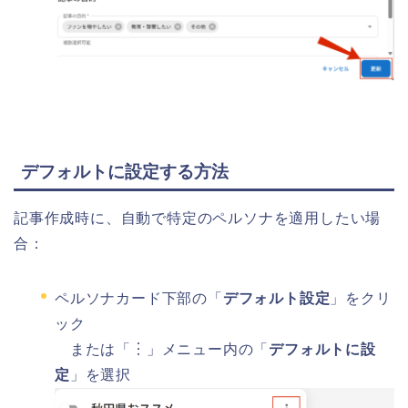
デフォルトに設定する方法
記事作成時に、自動で特定のペルソナを適用したい場
合：
ペルソナカード下部の「
デフォルト設定
」をクリ
ック
または「︙」メニュー内の「
デフォルトに設
定
」を選択