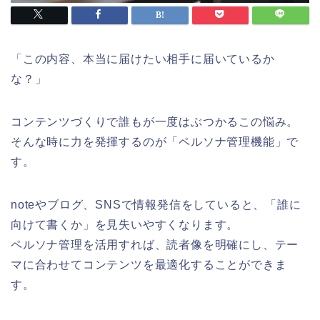
「この内容、本当に届けたい相手に届いているか
な？」
コンテンツづくりで誰もが一度はぶつかるこの悩み。
そんな時に力を発揮するのが「ペルソナ管理機能」で
す。
noteやブログ、SNSで情報発信をしていると、「誰に
向けて書くか」を見失いやすくなります。
ペルソナ管理を活用すれば、読者像を明確にし、テー
マに合わせてコンテンツを最適化することができま
す。