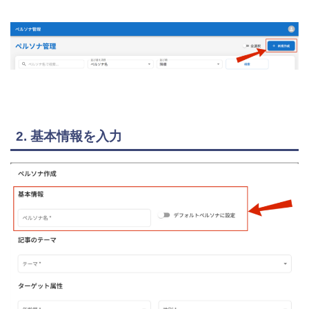
2. 基本情報を入力