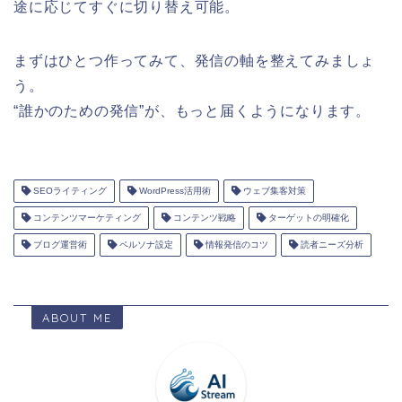
途に応じてすぐに切り替え可能。
まずはひとつ作ってみて、発信の軸を整えてみましょ
う。
“誰かのための発信”が、もっと届くようになります。
SEOライティング
WordPress活用術
ウェブ集客対策
コンテンツマーケティング
コンテンツ戦略
ターゲットの明確化
ブログ運営術
ペルソナ設定
情報発信のコツ
読者ニーズ分析
ABOUT ME