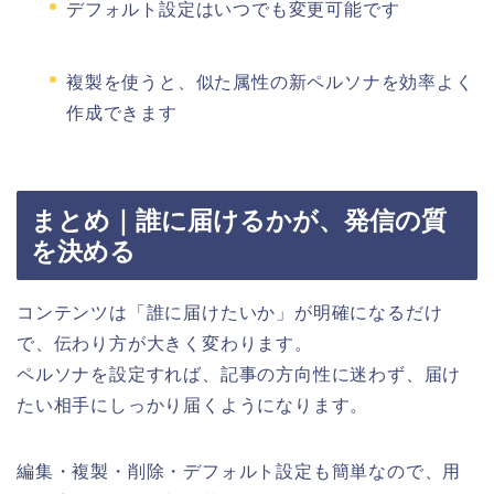
デフォルト設定はいつでも変更可能です
複製を使うと、似た属性の新ペルソナを効率よく
作成できます
まとめ｜誰に届けるかが、発信の質
を決める
コンテンツは「誰に届けたいか」が明確になるだけ
で、伝わり方が大きく変わります。
ペルソナを設定すれば、記事の方向性に迷わず、届け
たい相手にしっかり届くようになります。
編集・複製・削除・デフォルト設定も簡単なので、用