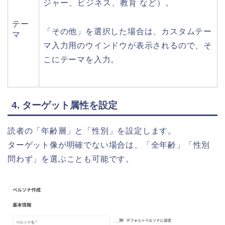
ジャー、ビジネス、教育 など）。
テー
「その他」を選択した場合は、カスタムテー
マ
マ入力用のウインドウが表示されるので、そ
こにテーマを入力。
4. ターゲット属性を設定
読者の「年齢層」と「性別」を設定します。
ターゲット像が明確でない場合は、「全年齢」「性別
問わず」を選ぶことも可能です。