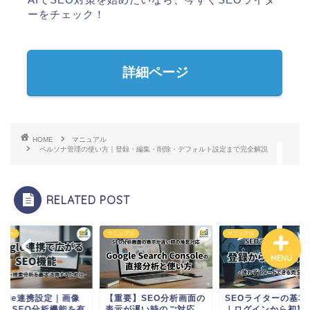
ーをチェック！
HOME
詳細ページ
ランディングページ
マニュアル
HOME
マニュアル
ペルソナ管理の使い方｜登録・編集・削除・デフォルト設定まで完全解説
導入事例
RELATED POST
ュアル
マニュアル
マニュアル
MENU
重要】SEO分析画面の
SEOライターの基本設定
Google連携設定｜
示が遅い時のご対応
｜ログインから初期準備
保存・SEO分析機能