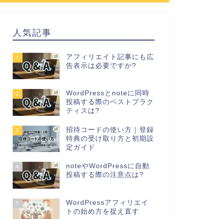
人気記事
アフィリエイト記事にも広
1
告表示は必要ですか?
WordPressとnoteに同時
2
投稿する際のベストプラク
ティスは?
招待コードの使い方｜登録
3
特典の受け取り方と初期設
定ガイド
noteやWordPressに自動
4
投稿する際の注意点は?
WordPressアフィリエイ
5
トの始め方を捉え直す