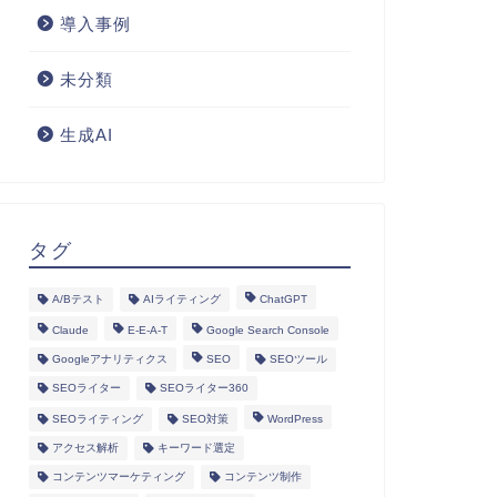
導入事例
未分類
生成AI
タグ
A/Bテスト
AIライティング
ChatGPT
Claude
E-E-A-T
Google Search Console
Googleアナリティクス
SEO
SEOツール
SEOライター
SEOライター360
SEOライティング
SEO対策
WordPress
アクセス解析
キーワード選定
コンテンツマーケティング
コンテンツ制作