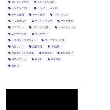
コンテンツ品質
コンテンツ戦略
コンテンツ設計
コンバージョン率
チーム運用
データ分析
バックアップ
ビジネス活用
ブランディング
ブログ運営
プラグイン
プロンプト設計
マーケティング
ユーザー体験
リスク管理
レスポンシブデザイン
ワークフロー設計
内部リンク
品質管理
情報設計
検索エンジン最適化
検索意図
業務効率化
構造化データ
生成AI
競合分析
著作権
動
画
プ
レ