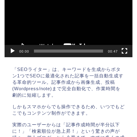
プ
レ
ー
ヤ
ー
00:00
00:47
「SEOライター」は、キーワードを生成からボタ
ン1つでSEOに最適化された記事を一括自動生成す
る革命的ツール。記事作成から画像生成、投稿
(Wordpress/note)まで完全自動化で、作業時間を
劇的に短縮します。
しかもスマホからでも操作できるため、いつでもど
こでもコンテンツ制作ができます。
実際のユーザーからは「記事作成時間が半分以下
に！」「検索順位が急上昇！」という驚きの声が