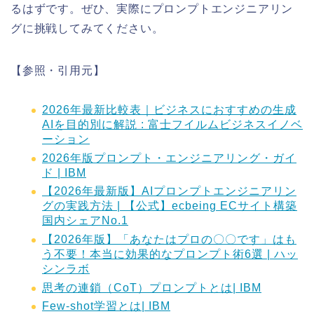
るはずです。ぜひ、実際にプロンプトエンジニアリン
グに挑戦してみてください。
【参照・引用元】
2026年最新比較表｜ビジネスにおすすめの生成
AIを目的別に解説 : 富士フイルムビジネスイノベ
ーション
2026年版プロンプト・エンジニアリング・ガイ
ド | IBM
【2026年最新版】AIプロンプトエンジニアリン
グの実践方法 | 【公式】ecbeing ECサイト構築
国内シェアNo.1
【2026年版】「あなたはプロの〇〇です」はも
う不要！本当に効果的なプロンプト術6選 | ハッ
シンラボ
思考の連鎖（CoT）プロンプトとは| IBM
Few-shot学習とは| IBM