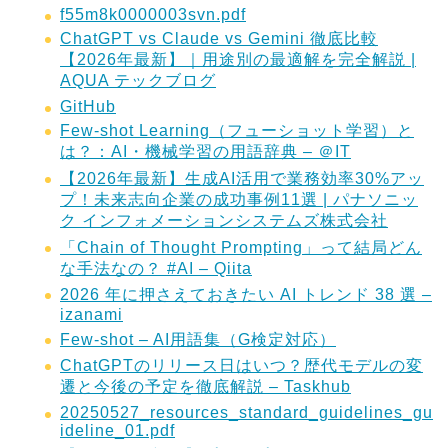
f55m8k0000003svn.pdf
ChatGPT vs Claude vs Gemini 徹底比較
【2026年最新】｜用途別の最適解を完全解説 |
AQUA テックブログ
GitHub
Few-shot Learning（フューショット学習）と
は？：AI・機械学習の用語辞典 – ＠IT
【2026年最新】生成AI活用で業務効率30%アッ
プ！未来志向企業の成功事例11選 | パナソニッ
ク インフォメーションシステムズ株式会社
「Chain of Thought Prompting」って結局どん
な手法なの？ #AI – Qiita
2026 年に押さえておきたい AI トレンド 38 選 –
izanami
Few-shot – AI用語集（G検定対応）
ChatGPTのリリース日はいつ？歴代モデルの変
遷と今後の予定を徹底解説 – Taskhub
20250527_resources_standard_guidelines_gu
ideline_01.pdf