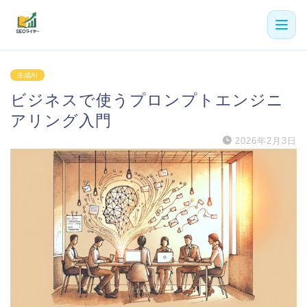
機能
生成AI
ビジネスで使うプロンプトエンジニ
利用者の声
アリング入門
プラン
2026年2月3日
よくある質問
導入事例
お役立ち記事