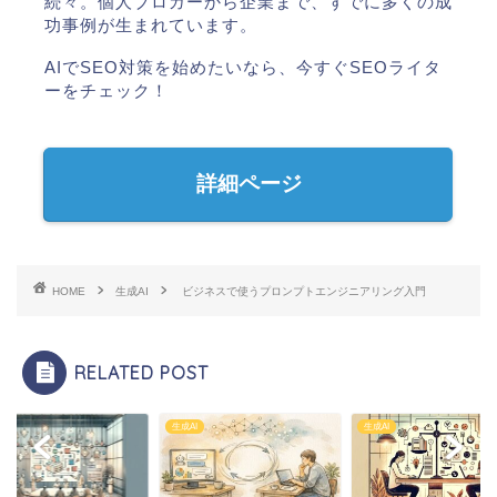
続々。個人ブロガーから企業まで、すでに多くの成
功事例が生まれています。
AIでSEO対策を始めたいなら、今すぐSEOライタ
ーをチェック！
詳細ページ
HOME
生成AI
ビジネスで使うプロンプトエンジニアリング入門
RELATED POST
I
生成AI
生成AI