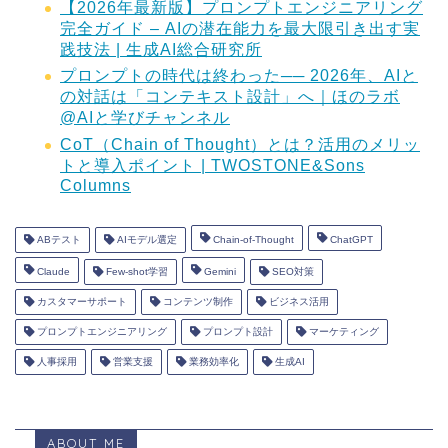
【2026年最新版】プロンプトエンジニアリング
完全ガイド – AIの潜在能力を最大限引き出す実
践技法 | 生成AI総合研究所
プロンプトの時代は終わった── 2026年、AIと
の対話は「コンテキスト設計」へ｜ほのラボ
@AIと学びチャンネル
CoT（Chain of Thought）とは？活用のメリッ
トと導入ポイント | TWOSTONE&Sons
Columns
ABテスト
AIモデル選定
Chain-of-Thought
ChatGPT
Claude
Few-shot学習
Gemini
SEO対策
カスタマーサポート
コンテンツ制作
ビジネス活用
プロンプトエンジニアリング
プロンプト設計
マーケティング
人事採用
営業支援
業務効率化
生成AI
ABOUT ME