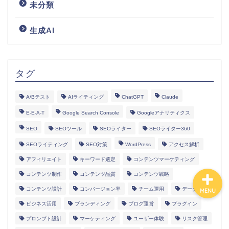
未分類
生成AI
HOME
ランディングページ
タグ
マニュアル
A/Bテスト
AIライティング
ChatGPT
Claude
E-E-A-T
Google Search Console
Googleアナリティクス
導入事例
SEO
SEOツール
SEOライター
SEOライター360
SEOライティング
SEO対策
WordPress
アクセス解析
アフィリエイト
キーワード選定
コンテンツマーケティング
コンテンツ制作
コンテンツ品質
コンテンツ戦略
コンテンツ設計
コンバージョン率
チーム運用
データ分析
MENU
ビジネス活用
ブランディング
ブログ運営
プラグイン
プロンプト設計
マーケティング
ユーザー体験
リスク管理