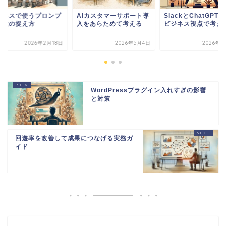
Iカスタマーサポート導
SlackとChatGPT連携を
ビジネスで使うプロ
をあらためて考える
ビジネス視点で考える
ト変数の捉え方
2026年5月4日
2026年4月3日
2026年2
WordPressプラグイン入れすぎの影響
と対策
回遊率を改善して成果につなげる実務ガ
イド