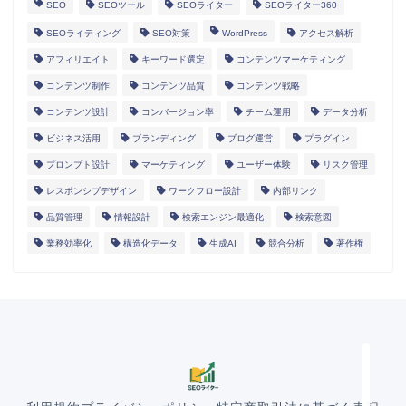
SEO
SEOツール
SEOライター
SEOライター360
SEOライティング
SEO対策
WordPress
アクセス解析
アフィリエイト
キーワード選定
コンテンツマーケティング
コンテンツ制作
コンテンツ品質
コンテンツ戦略
コンテンツ設計
コンバージョン率
チーム運用
データ分析
ビジネス活用
ブランディング
ブログ運営
プラグイン
プロンプト設計
マーケティング
ユーザー体験
リスク管理
レスポンシブデザイン
ワークフロー設計
内部リンク
HOME
品質管理
情報設計
検索エンジン最適化
検索意図
業務効率化
構造化データ
生成AI
競合分析
著作権
ランディングページ
マニュアル
導入事例