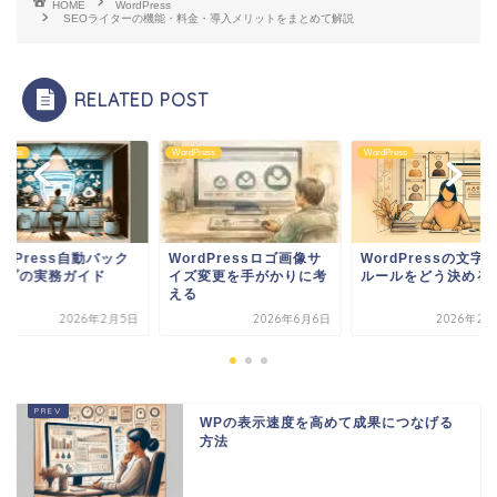
HOME
WordPress
SEOライターの機能・料金・導入メリットをまとめて解説
RELATED POST
Press
WordPress
WordPress
rdPress自動バック
WordPressの文字
WordPressロゴ画像サ
ップの実務ガイド
ルールをどう決める
イズ変更を手がかりに考
える
2026年2月5日
2026年6月6日
2026年2月
WPの表示速度を高めて成果につなげる
方法