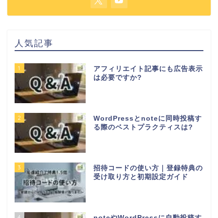
人気記事
1
アフィリエイト記事にも広告表示
は必要ですか?
2
WordPressとnoteに同時投稿す
る際のベストプラクティスは?
3
招待コードの使い方｜登録特典の
受け取り方と初期設定ガイド
4
noteやWordPressに自動投稿す