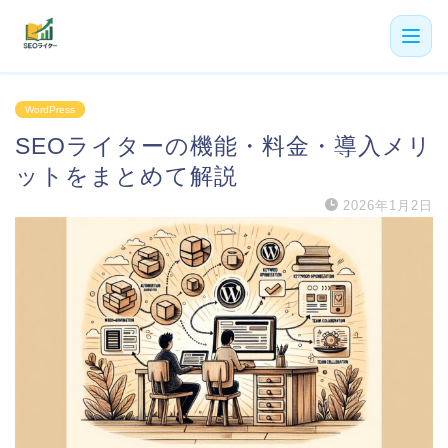
機能
WordPress
SEOライターの機能・料金・導入メリ
利用者の声
ットをまとめて解説
プラン
2026年1月2日
よくある質問
導入事例
お役立ち記事