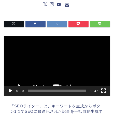
動
画
プ
レ
ー
ヤ
ー
00:00
00:47
「SEOライター」は、キーワードを生成からボタ
ン1つでSEOに最適化された記事を一括自動生成す