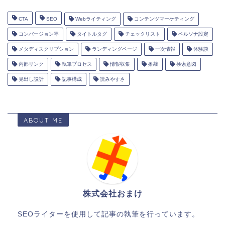
CTA
SEO
Webライティング
コンテンツマーケティング
コンバージョン率
タイトルタグ
チェックリスト
ペルソナ設定
メタディスクリプション
ランディングページ
一次情報
体験談
内部リンク
執筆プロセス
情報収集
推敲
検索意図
見出し設計
記事構成
読みやすさ
ABOUT ME
株式会社おまけ
SEOライターを使用して記事の執筆を行っています。