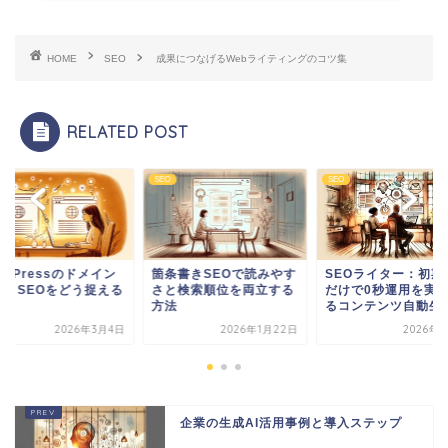
HOME
SEO
成果につなげるWebライティングのコツ集
RELATED POST
SEO
SEO
条書きSEOで読みやす
SEOライター：初期設定
WordPressのドメ
と検索順位を両立する
だけで0秒運用を実現す
変更とSEOをどう捉
法
るコンテンツ自動生成...
か
2026年1月22日
2026年1月1日
2026年3
企業の生成AI活用事例と導入ステップ