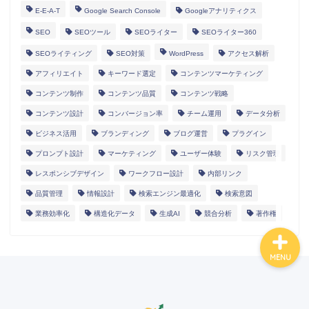
E-E-A-T
Google Search Console
Googleアナリティクス
SEO
SEOツール
SEOライター
SEOライター360
HOME
SEOライティング
SEO対策
WordPress
アクセス解析
アフィリエイト
キーワード選定
コンテンツマーケティング
ランディングページ
コンテンツ制作
コンテンツ品質
コンテンツ戦略
コンテンツ設計
コンバージョン率
チーム運用
データ分析
マニュアル
ビジネス活用
ブランディング
ブログ運営
プラグイン
プロンプト設計
マーケティング
ユーザー体験
リスク管理
導入事例
レスポンシブデザイン
ワークフロー設計
内部リンク
品質管理
情報設計
検索エンジン最適化
検索意図
業務効率化
構造化データ
生成AI
競合分析
著作権
MENU