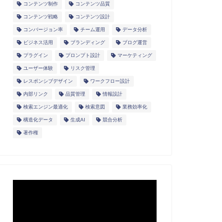
コンテンツ制作
コンテンツ品質
コンテンツ戦略
コンテンツ設計
コンバージョン率
チーム運用
データ分析
ビジネス活用
ブランディング
ブログ運営
プラグイン
プロンプト設計
マーケティング
ユーザー体験
リスク管理
レスポンシブデザイン
ワークフロー設計
内部リンク
品質管理
情報設計
検索エンジン最適化
検索意図
業務効率化
構造化データ
生成AI
競合分析
著作権
動
画
プ
レ