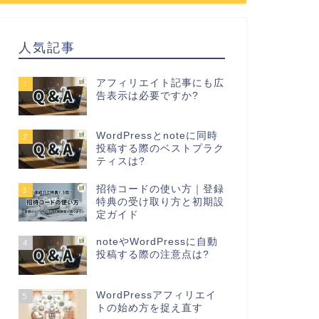
人気記事
アフィリエイト記事にも広
1
告表示は必要ですか?
WordPressとnoteに同時
2
投稿する際のベストプラク
ティスは?
招待コードの使い方｜登録
3
特典の受け取り方と初期設
定ガイド
noteやWordPressに自動
4
投稿する際の注意点は?
WordPressアフィリエイ
5
トの始め方を捉え直す