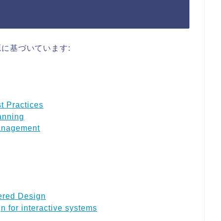
に基づいています:
t Practices
anning
anagement
ered Design
 for interactive systems