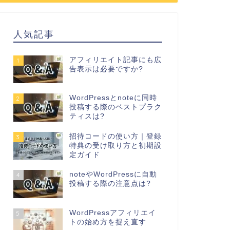
人気記事
アフィリエイト記事にも広
1
告表示は必要ですか?
WordPressとnoteに同時
2
投稿する際のベストプラク
ティスは?
招待コードの使い方｜登録
3
特典の受け取り方と初期設
定ガイド
noteやWordPressに自動
4
投稿する際の注意点は?
WordPressアフィリエイ
5
トの始め方を捉え直す