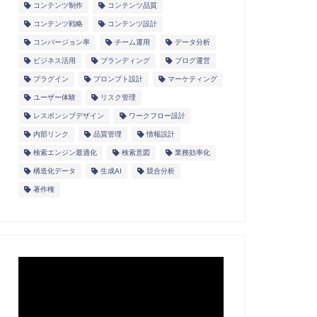
コンテンツ制作
コンテンツ品質
コンテンツ戦略
コンテンツ設計
コンバージョン率
チーム運用
データ分析
ビジネス活用
ブランディング
ブログ運営
プラグイン
プロンプト設計
マーケティング
ユーザー体験
リスク管理
レスポンシブデザイン
ワークフロー設計
内部リンク
品質管理
情報設計
検索エンジン最適化
検索意図
業務効率化
構造化データ
生成AI
競合分析
著作権
動
画
プ
レ