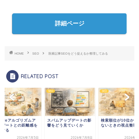
詳細ページ
HOME
SEO
医療記事SEOをどう捉えるか整理してみる
RELATED POST
SEO
SEO
パムアップデートの影
検索順位が10位から動か
Googleアルゴリズ
をどう見ていくか
ないときの視点整理
ップデートとの距離
整理する
2026年7月8日
2026年8月5日
2026年7