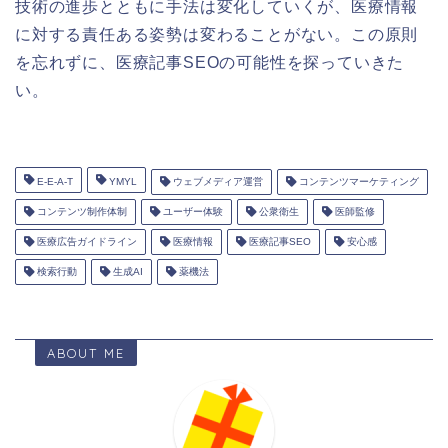
技術の進歩とともに手法は変化していくが、医療情報
に対する責任ある姿勢は変わることがない。この原則
を忘れずに、医療記事SEOの可能性を探っていきた
い。
E-E-A-T
YMYL
ウェブメディア運営
コンテンツマーケティング
コンテンツ制作体制
ユーザー体験
公衆衛生
医師監修
医療広告ガイドライン
医療情報
医療記事SEO
安心感
検索行動
生成AI
薬機法
ABOUT ME