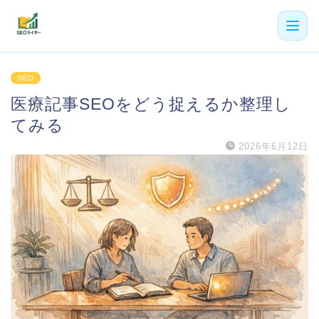
機能
SEO
医療記事SEOをどう捉えるか整理し
利用者の声
てみる
プラン
2026年6月12日
よくある質問
導入事例
お役立ち記事