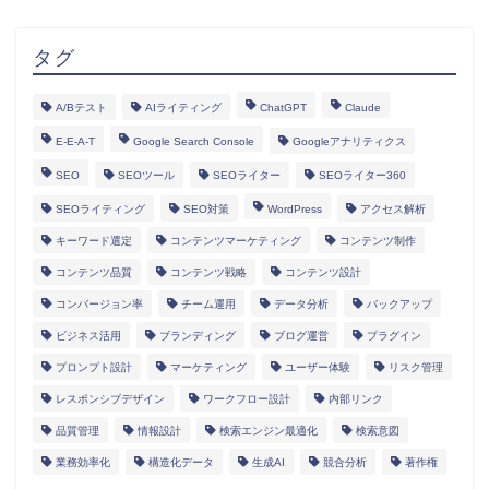
タグ
A/Bテスト
AIライティング
ChatGPT
Claude
E-E-A-T
Google Search Console
Googleアナリティクス
SEO
SEOツール
SEOライター
SEOライター360
SEOライティング
SEO対策
WordPress
アクセス解析
キーワード選定
コンテンツマーケティング
コンテンツ制作
コンテンツ品質
コンテンツ戦略
コンテンツ設計
コンバージョン率
チーム運用
データ分析
バックアップ
ビジネス活用
ブランディング
ブログ運営
プラグイン
プロンプト設計
マーケティング
ユーザー体験
リスク管理
レスポンシブデザイン
ワークフロー設計
内部リンク
HOME
品質管理
情報設計
検索エンジン最適化
検索意図
業務効率化
構造化データ
生成AI
競合分析
著作権