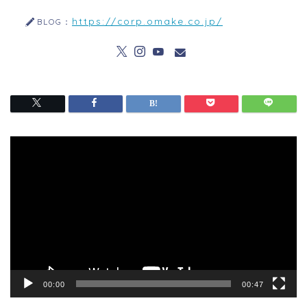
https://corp.omake.co.jp/
BLOG：
動
画
プ
レ
ー
ヤ
ー
00:00
00:47