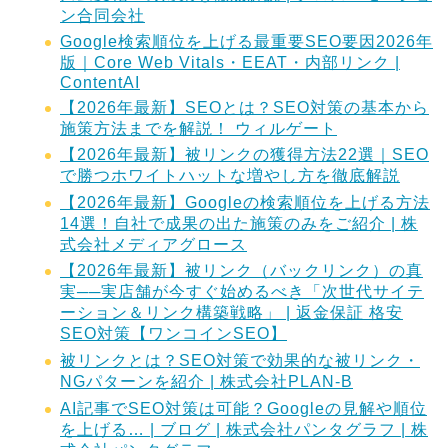
ン合同会社
Google検索順位を上げる最重要SEO要因2026年
版｜Core Web Vitals・EEAT・内部リンク |
ContentAI
【2026年最新】SEOとは？SEO対策の基本から
施策方法までを解説！ ウィルゲート
【2026年最新】被リンクの獲得方法22選｜SEO
で勝つホワイトハットな増やし方を徹底解説
【2026年最新】Googleの検索順位を上げる方法
14選！自社で成果の出た施策のみをご紹介 | 株
式会社メディアグロース
【2026年最新】被リンク（バックリンク）の真
実──実店舗が今すぐ始めるべき「次世代サイテ
ーション＆リンク構築戦略」 | 返金保証 格安
SEO対策【ワンコインSEO】
被リンクとは？SEO対策で効果的な被リンク・
NGパターンを紹介 | 株式会社PLAN-B
AI記事でSEO対策は可能？Googleの見解や順位
を上げる… | ブログ | 株式会社パンタグラフ | 株