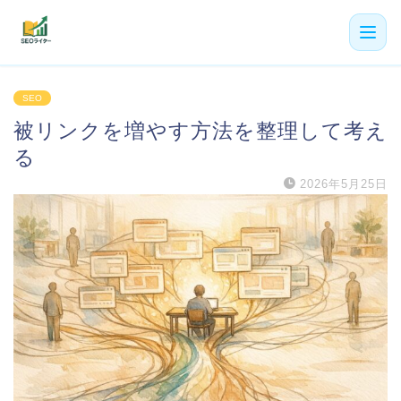
機能
SEO
被リンクを増やす方法を整理して考え
利用者の声
る
プラン
2026年5月25日
よくある質問
導入事例
お役立ち記事