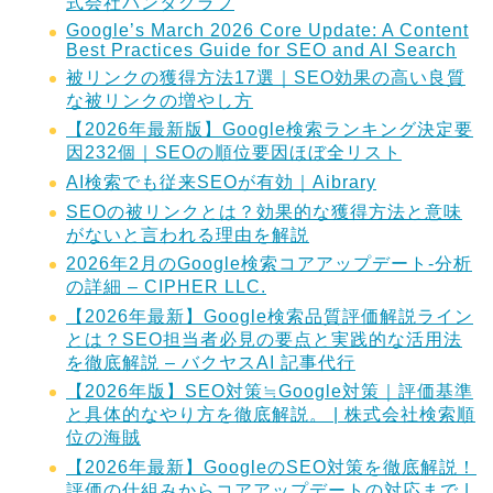
式会社パンタグラフ
Google’s March 2026 Core Update: A Content
Best Practices Guide for SEO and AI Search
被リンクの獲得方法17選｜SEO効果の高い良質
な被リンクの増やし方
【2026年最新版】Google検索ランキング決定要
因232個｜SEOの順位要因ほぼ全リスト
AI検索でも従来SEOが有効｜Aibrary
SEOの被リンクとは？効果的な獲得方法と意味
がないと言われる理由を解説
2026年2月のGoogle検索コアアップデート-分析
の詳細 – CIPHER LLC.
【2026年最新】Google検索品質評価解説ライン
とは？SEO担当者必見の要点と実践的な活用法
を徹底解説 – バクヤスAI 記事代行
【2026年版】SEO対策≒Google対策｜評価基準
と具体的なやり方を徹底解説。 | 株式会社検索順
位の海賊
【2026年最新】GoogleのSEO対策を徹底解説！
評価の仕組みからコアアップデートの対応まで |