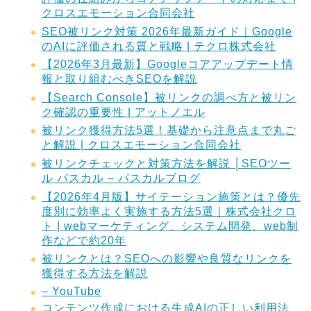
クロスエモーション合同会社
SEO被リンク対策 2026年最新ガイド｜Google
のAIに評価される質と戦略 | テクロ株式会社
【2026年3月最新】Googleコアアップデート情
報と取り組むべきSEOを解説
【Search Console】被リンクの調べ方と被リン
ク確認の重要性 | アットノエル
被リンク獲得方法5選！基礎から注意点まで丸ご
と解説 | クロスエモーション合同会社
被リンクチェックと対策方法を解説 │SEOツー
ル パスカル – パスカルブログ
【2026年4月版】サイテーション施策とは？優先
度別に効率よく実施する方法5選｜株式会社クロ
ト | webマーケティング、システム開発、web制
作などで約20年
被リンクとは？SEOへの影響や良質なリンクを
獲得する方法を解説
– YouTube
コンテンツ作成における生成AIの正しい利用法