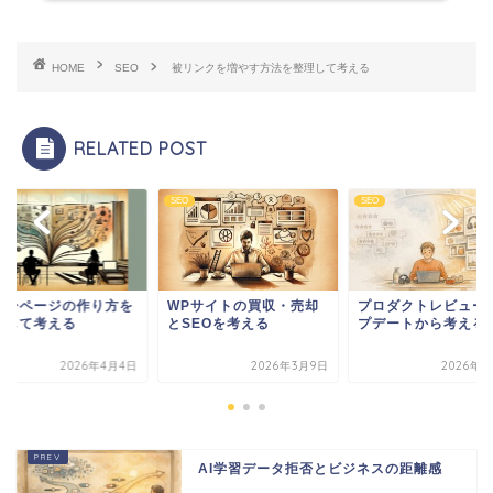
HOME
SEO
被リンクを増やす方法を整理して考える
RELATED POST
SEO
SEO
Pサイトの買収・売却
プロダクトレビューアッ
ピラーページの作り
SEOを考える
プデートから考えること
整理して考える
2026年3月9日
2026年7月9日
2026年4
AI学習データ拒否とビジネスの距離感