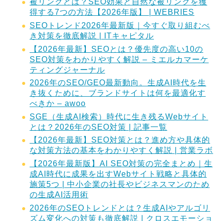
被リンクとは？SEO効果と自然な被リンクを獲
得する7つの方法【2026年版】 | WEBRIES
SEOトレンド2026年最新版｜今すぐ取り組むべ
き対策を徹底解説 | ITキャピタル
【2026年最新】SEOとは？優先度の高い10の
SEO対策をわかりやすく解説 – ミエルカマーケ
ティングジャーナル
2026年のSEO/GEO最新動向。生成AI時代を生
き抜くために、ブランドサイトは何を最適化す
べきか – awoo
SGE（生成AI検索）時代に生き残るWebサイト
とは？2026年のSEO対策 | 記事一覧
【2026年最新】SEO対策とは？進め方や具体的
な対策方法の基本をわかりやすく解説 | 営業ラボ
【2026年最新版】AI SEO対策の完全まとめ｜生
成AI時代に成果を出すWebサイト戦略と具体的
施策5つ | 中小企業の社長やビジネスマンのため
の生成AI活用術
2026年のSEOトレンドとは？生成AIやアルゴリ
ズム変化への対策も徹底解説 | クロスエモーショ