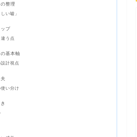
象の整理
らしい嘘」
ャップ
・違う点
策の基本軸
の設計視点
工夫
の使い分け
引き
か