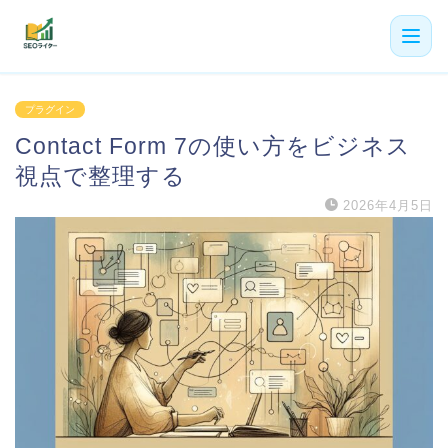
機能
プラグイン
Contact Form 7の使い方をビジネス
利用者の声
視点で整理する
プラン
2026年4月5日
よくある質問
導入事例
お役立ち記事