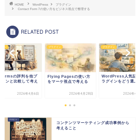
HOME
WordPress
プラグイン
Contact Form 7の使い方をビジネス視点で整理する
RELATED POST
グイン
プラグイン
プラグイン
PFormsの評判を他プ
WordPress人気記
Flying Pagesの使い方
グインと比較して考え
ラグインをどう選ぶ
をマーケ視点で考える
2026年4月6日
2026年4月28日
2026年4月
コンテンツマーケティング成功事例から
考えること