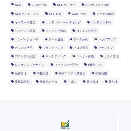
SEO
SEOツール
SEOライター
SEOライター360
SEOライティング
SEO対策
WordPress
アクセス解析
キーワード選定
コンテンツマーケティング
コンテンツ制作
コンテンツ品質
コンテンツ戦略
コンテンツ設計
コンバージョン率
チーム運用
データ分析
バックアップ
ビジネス活用
ブランディング
ブログ運営
プラグイン
プロンプト設計
マーケティング
ユーザー体験
リスク管理
レスポンシブデザイン
ワークフロー設計
内部リンク
HOME
品質管理
情報設計
検索エンジン最適化
検索意図
業務効率化
構造化データ
生成AI
競合分析
著作権
ランディングページ
マニュアル
導入事例