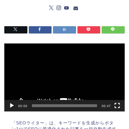
動
画
プ
レ
ー
ヤ
ー
00:00
00:47
「SEOライター」は、キーワードを生成からボタ
ン1つでSEOに最適化された記事を一括自動生成す