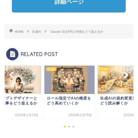
詳細ページ
HOME
生成AI
Claude 3の評判と特徴をどう捉えるか
RELATED POST
I
生成AI
生成AI
ール指定でAIの精度を
生成AIの規約変更履歴を
プロンプトデザイナ
う高めていくか
どう読み解くか
いう仕事をどう捉え
2026年2月19日
2026年6月4日
2026年2