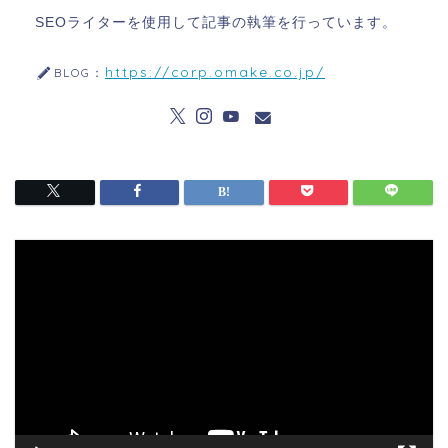
SEOライターを使用して記事の執筆を行っています。
https://corp.omake.co.jp/
BLOG：
動
画
プ
レ
ー
ヤ
ー