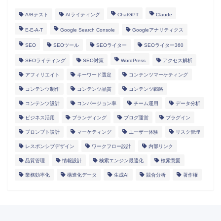
A/Bテスト
AIライティング
ChatGPT
Claude
E-E-A-T
Google Search Console
Googleアナリティクス
SEO
SEOツール
SEOライター
SEOライター360
SEOライティング
SEO対策
WordPress
アクセス解析
アフィリエイト
キーワード選定
コンテンツマーケティング
コンテンツ制作
コンテンツ品質
コンテンツ戦略
コンテンツ設計
コンバージョン率
チーム運用
データ分析
ビジネス活用
ブランディング
ブログ運営
プラグイン
プロンプト設計
マーケティング
ユーザー体験
リスク管理
レスポンシブデザイン
ワークフロー設計
内部リンク
HOME
品質管理
情報設計
検索エンジン最適化
検索意図
業務効率化
構造化データ
生成AI
競合分析
著作権
ランディングページ
マニュアル