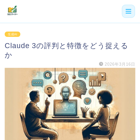
機能
生成AI
Claude 3の評判と特徴をどう捉える
利用者の声
か
プラン
2026年3月16日
よくある質問
導入事例
お役立ち記事