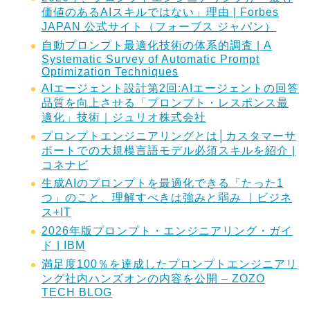
価値のあるAIスキルではない」理由 | Forbes
JAPAN 公式サイト（フォーブス ジャパン）
自動プロンプト最適化技術の体系的調査 | A
Systematic Survey of Automatic Prompt
Optimization Techniques
AIエージェント設計第2回:AIエージェントの回答
品質を向上させる「プロンプト・レスポンス最
適化」技術｜ジュリオ株式会社
プロンプトエンジニアリングとは│カスタマーサ
ポートでの大規模言語モデル必須スキルを紹介 |
コネナビ
生成AIのプロンプトを最適化できる「たった1
つ」のこと、理解すべきは強みと弱み ｜ビジネ
ス+IT
2026年版プロンプト・エンジニアリング・ガイ
ド | IBM
満足度100％を達成したプロンプトエンジニアリ
ング社内ハンズオンの内容を公開 – ZOZO
TECH BLOG