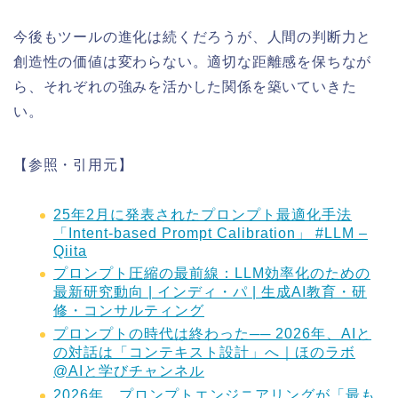
今後もツールの進化は続くだろうが、人間の判断力と
創造性の価値は変わらない。適切な距離感を保ちなが
ら、それぞれの強みを活かした関係を築いていきた
い。
【参照・引用元】
25年2月に発表されたプロンプト最適化手法
「Intent-based Prompt Calibration」 #LLM –
Qiita
プロンプト圧縮の最前線：LLM効率化のための
最新研究動向 | インディ・パ | 生成AI教育・研
修・コンサルティング
プロンプトの時代は終わった── 2026年、AIと
の対話は「コンテキスト設計」へ｜ほのラボ
@AIと学びチャンネル
2026年、プロンプトエンジニアリングが「最も