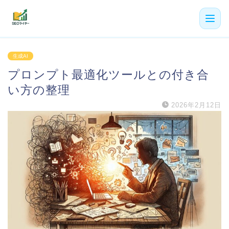
機能
生成AI
プロンプト最適化ツールとの付き合
利用者の声
い方の整理
プラン
2026年2月12日
よくある質問
導入事例
お役立ち記事