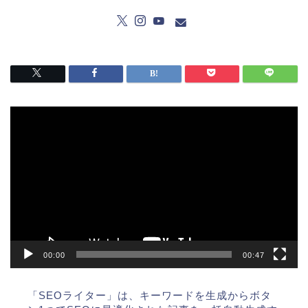
動
画
プ
レ
ー
ヤ
ー
00:00
00:47
「SEOライター」は、キーワードを生成からボタ