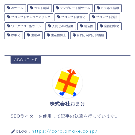
AIツール
コスト削減
テンプレート型ツール
ビジネス活用
プロンプトエンジニアリング
プロンプト最適化
プロンプト設計
ワークフロー型ツール
人間とAIの協働
創造性
業務効率化
標準化
生成AI
生産性向上
目的と制約と評価軸
ABOUT ME
株式会社おまけ
SEOライターを使用して記事の執筆を行っています。
https://corp.omake.co.jp/
BLOG：