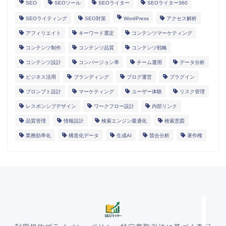
SEO
SEOツール
SEOライター
SEOライター360
SEOライティング
SEO対策
WordPress
アクセス解析
アフィリエイト
キーワード選定
コンテンツマーケティング
コンテンツ制作
コンテンツ品質
コンテンツ戦略
コンテンツ設計
コンバージョン率
チーム運用
データ分析
ビジネス活用
ブランディング
ブログ運営
プラグイン
プロンプト設計
マーケティング
ユーザー体験
リスク管理
レスポンシブデザイン
ワークフロー設計
内部リンク
HOME
品質管理
情報設計
検索エンジン最適化
検索意図
業務効率化
構造化データ
生成AI
競合分析
著作権
ランディングページ
マニュアル
導入事例