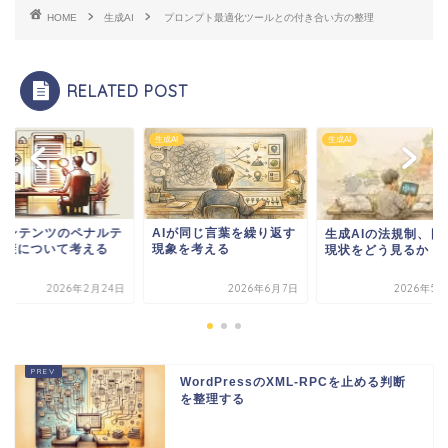
HOME
生成AI
プロンプト最適化ツールとの付き合い方の整理
RELATED POST
I
生成AI
生成AI
Iコンテンツのペナルテ
AIが同じ言葉を繰り返す
生成AIの法規制、日
回避について考える
現象を考える
現状をどう見るか
2026年2月24日
2026年6月7日
2026年5月
WordPressのXML-RPCを止める判断
を整理する