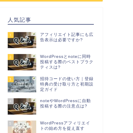
人気記事
アフィリエイト記事にも広
1
告表示は必要ですか?
WordPressとnoteに同時
2
投稿する際のベストプラク
ティスは?
招待コードの使い方｜登録
3
特典の受け取り方と初期設
定ガイド
noteやWordPressに自動
4
投稿する際の注意点は?
WordPressアフィリエイ
5
トの始め方を捉え直す