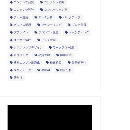
コンテンツ品質
コンテンツ戦略
コンテンツ設計
コンバージョン率
チーム運用
データ分析
バックアップ
ビジネス活用
ブランディング
ブログ運営
プラグイン
プロンプト設計
マーケティング
ユーザー体験
リスク管理
レスポンシブデザイン
ワークフロー設計
内部リンク
品質管理
情報設計
検索エンジン最適化
検索意図
業務効率化
構造化データ
生成AI
競合分析
著作権
動
画
プ
レ