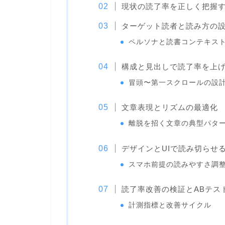
現状の読了率を正しく把握
ターゲット読者と読み方の
ペルソナと読書コンテキス
構成と見出しで読了率を上
冒頭〜第一スクロールの設
文章表現とリズムの最適化
離脱を招く文章の典型パタ
デザインとUIで読み切らせ
スマホ前提の読みやすさ調
読了率改善の検証とABテス
計測指標と改善サイクル