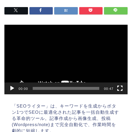
動
画
プ
レ
ー
ヤ
ー
00:00
00:47
「SEOライター」は、キーワードを生成からボタ
ン1つでSEOに最適化された記事を一括自動生成す
る革命的ツール。記事作成から画像生成、投稿
(Wordpress/note)まで完全自動化で、作業時間を
劇的に短縮します。