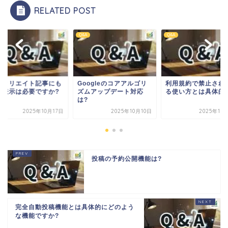
RELATED POST
Q&A
Q&A
フィリエイト記事にも
Googleのコアアルゴリ
利用規約で禁止され
告表示は必要ですか?
ズムアップデート対応
る使い方とは具体的
は?
2025年10月17日
2025年10月10日
2025年10
投稿の予約公開機能は?
完全自動投稿機能とは具体的にどのよう
な機能ですか?