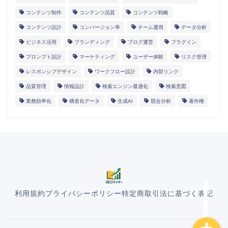
コンテンツ制作
コンテンツ品質
コンテンツ戦略
コンテンツ設計
コンバージョン率
チーム運用
データ分析
ビジネス活用
ブランディング
ブログ運営
プラグイン
プロンプト設計
マーケティング
ユーザー体験
リスク管理
レスポンシブデザイン
ワークフロー設計
内部リンク
HOME
品質管理
情報設計
検索エンジン最適化
検索意図
業務効率化
構造化データ
生成AI
競合分析
著作権
ランディングページ
マニュアル
導入事例
利用規約
プライバシーポリシー
特定商取引法に基づく表記