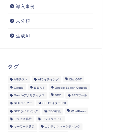
導入事例
未分類
生成AI
タグ
A/Bテスト
AIライティング
ChatGPT
Claude
E-E-A-T
Google Search Console
Googleアナリティクス
SEO
SEOツール
SEOライター
SEOライター360
SEOライティング
SEO対策
WordPress
アクセス解析
アフィリエイト
キーワード選定
コンテンツマーケティング