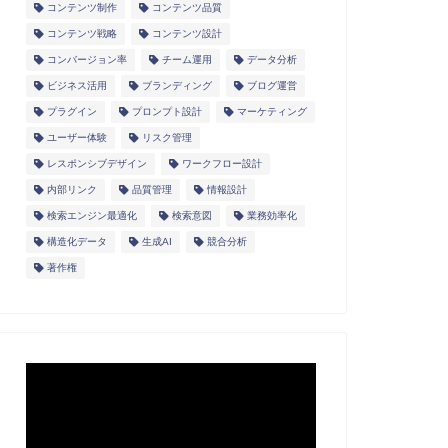
コンテンツ制作
コンテンツ品質
コンテンツ戦略
コンテンツ設計
コンバージョン率
チーム運用
データ分析
ビジネス活用
ブランディング
ブログ運営
プラグイン
プロンプト設計
マーケティング
ユーザー体験
リスク管理
レスポンシブデザイン
ワークフロー設計
内部リンク
品質管理
情報設計
検索エンジン最適化
検索意図
業務効率化
構造化データ
生成AI
競合分析
著作権
動
画
プ
レ