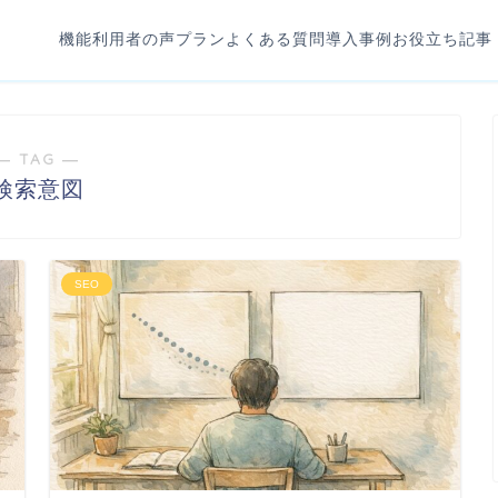
機能
利用者の声
プラン
よくある質問
導入事例
お役立ち記事
― TAG ―
検索意図
SEO