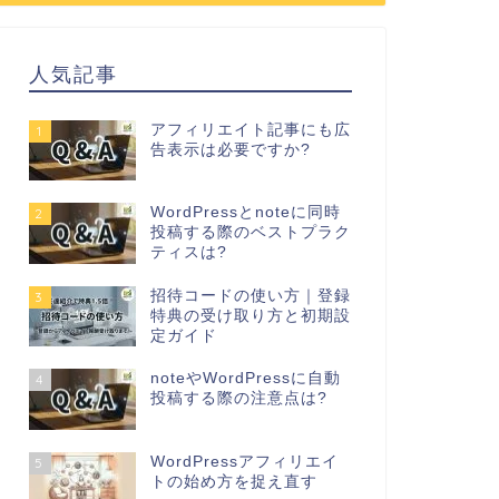
人気記事
アフィリエイト記事にも広
1
告表示は必要ですか?
WordPressとnoteに同時
2
投稿する際のベストプラク
ティスは?
招待コードの使い方｜登録
3
特典の受け取り方と初期設
定ガイド
noteやWordPressに自動
4
投稿する際の注意点は?
WordPressアフィリエイ
5
トの始め方を捉え直す