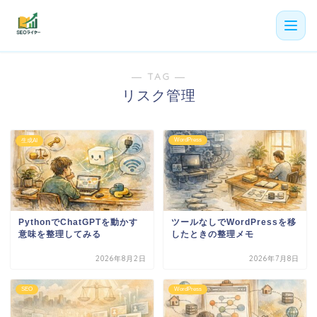
― TAG ―
機能
リスク管理
利用者の声
プラン
WordPress
生成AI
よくある質問
導入事例
PythonでChatGPTを動かす
ツールなしでWordPressを移
お役立ち記事
意味を整理してみる
したときの整理メモ
2026年8月2日
2026年7月8日
SEO
WordPress