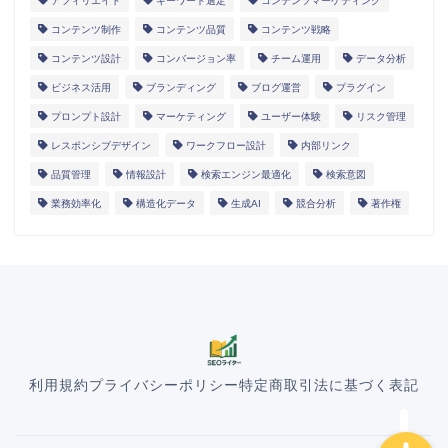
アフィリエイト
キーワード選定
コンテンツマーケティング
コンテンツ制作
コンテンツ品質
コンテンツ戦略
コンテンツ設計
コンバージョン率
チーム運用
データ分析
ビジネス活用
ブランディング
ブログ運営
プラグイン
プロンプト設計
マーケティング
ユーザー体験
リスク管理
レスポンシブデザイン
ワークフロー設計
内部リンク
HOME
品質管理
情報設計
検索エンジン最適化
検索意図
業務効率化
構造化データ
生成AI
競合分析
著作権
ランディングページ
マニュアル
導入事例
利用規約
プライバシーポリシー
特定商取引法に基づく表記