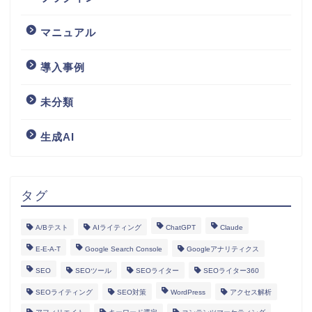
マニュアル
導入事例
未分類
生成AI
タグ
A/Bテスト
AIライティング
ChatGPT
Claude
E-E-A-T
Google Search Console
Googleアナリティクス
SEO
SEOツール
SEOライター
SEOライター360
SEOライティング
SEO対策
WordPress
アクセス解析