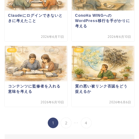
Claudeにログインできないと
ConoHa WINGへの
きに考えたこと
WordPress移行を手がかりに
考える
2026年6月11日
2026年6月10日
SEO
SEO
コンテンツに監修者を入れる
質の悪い被リンク否認をどう
意味を考える
捉えるか
2026年6月10日
2026年6月6日
...
1
2
4