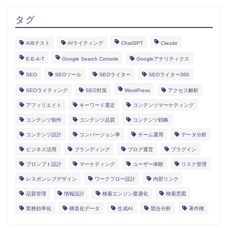
タグ
A/Bテスト
AIライティング
ChatGPT
Claude
E-E-A-T
Google Search Console
Googleアナリティクス
SEO
SEOツール
SEOライター
SEOライター360
SEOライティング
SEO対策
WordPress
アクセス解析
アフィリエイト
キーワード選定
コンテンツマーケティング
コンテンツ制作
コンテンツ品質
コンテンツ戦略
コンテンツ設計
コンバージョン率
チーム運用
データ分析
ビジネス活用
ブランディング
ブログ運営
プラグイン
プロンプト設計
マーケティング
ユーザー体験
リスク管理
レスポンシブデザイン
ワークフロー設計
内部リンク
HOME
品質管理
情報設計
検索エンジン最適化
検索意図
業務効率化
構造化データ
生成AI
競合分析
著作権
ランディングページ