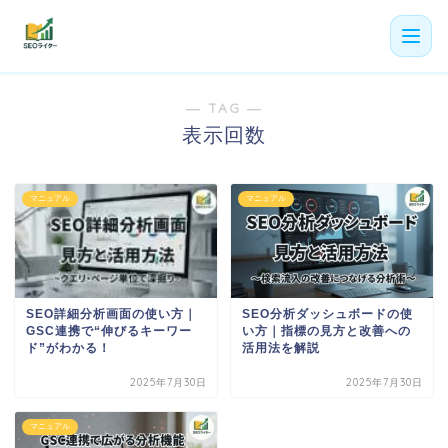
― TAG ―
機能
表示回数
利用者の声
プラン
マニュアル
マニュアル
よくある質問
導入事例
SEO分析ダッシュボードの使
SEO詳細分析画面の使い方｜
お役立ち記事
い方｜指標の見方と改善への
GSC連携で“伸びるキーワー
活用法を解説
ド”がわかる！
2025年7月30日
2025年7月30日
マニュアル