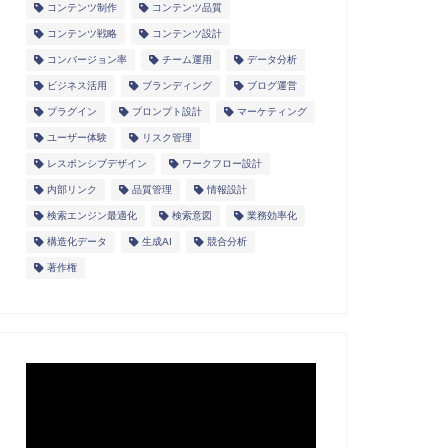
コンテンツ制作
コンテンツ品質
コンテンツ戦略
コンテンツ設計
コンバージョン率
チーム運用
データ分析
ビジネス活用
ブランディング
ブログ運営
プラグイン
プロンプト設計
マーケティング
ユーザー体験
リスク管理
レスポンシブデザイン
ワークフロー設計
内部リンク
品質管理
情報設計
検索エンジン最適化
検索意図
業務効率化
構造化データ
生成AI
競合分析
著作権
動
画
プ
レ