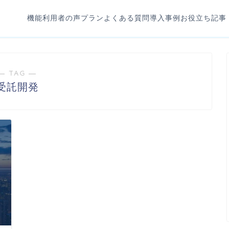
機能
利用者の声
プラン
よくある質問
導入事例
お役立ち記事
― TAG ―
受託開発