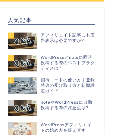
人気記事
アフィリエイト記事にも広
1
告表示は必要ですか?
WordPressとnoteに同時
2
投稿する際のベストプラク
ティスは?
招待コードの使い方｜登録
3
特典の受け取り方と初期設
定ガイド
noteやWordPressに自動
4
投稿する際の注意点は?
WordPressアフィリエイ
5
トの始め方を捉え直す