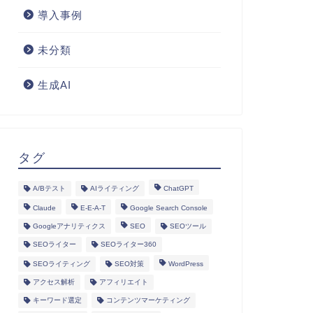
導入事例
未分類
生成AI
タグ
A/Bテスト
AIライティング
ChatGPT
Claude
E-E-A-T
Google Search Console
Googleアナリティクス
SEO
SEOツール
SEOライター
SEOライター360
SEOライティング
SEO対策
WordPress
アクセス解析
アフィリエイト
キーワード選定
コンテンツマーケティング